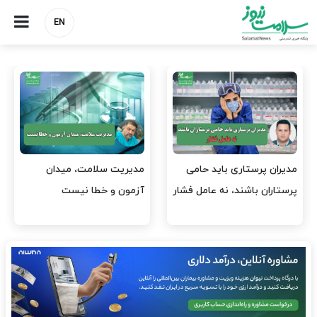
EN
وقت وزیر بهداشت باید صرف
واردات دارو و کالاهای اساسی
افتتاح پروژه‌ها شود؟
باید در اولویت تخصیص ارز
قرار گیرد