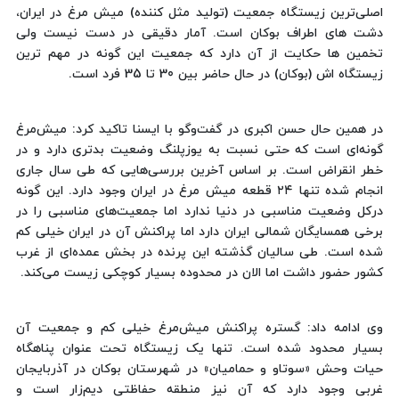
اصلی‌ترین زیستگاه جمعیت (تولید مثل کننده) میش مرغ در ایران،
دشت های اطراف بوکان است. آمار دقیقی در دست نیست ولی
تخمین ها حکایت از آن دارد که جمعیت این گونه در مهم ترین
زیستگاه اش (بوکان) در حال حاضر بین 30 تا 35 فرد است.
در همین حال حسن اکبری در گفت‌وگو با ایسنا تاکید کرد: میش‌مرغ
گونه‌ای است که حتی نسبت به یوزپلنگ وضعیت بدتری دارد و در
خطر انقراض است. بر اساس آخرین بررسی‌هایی که طی سال جاری
انجام شده تنها ۲۴ قطعه میش مرغ در ایران وجود دارد. این گونه
درکل وضعیت مناسبی در دنیا ندارد اما جمعیت‌های مناسبی را در
برخی همسایگان شمالی ایران دارد اما پراکنش آن در ایران خیلی کم
شده است. طی سالیان گذشته این پرنده در بخش عمده‌ای از غرب
کشور حضور داشت اما الان در محدوده بسیار کوچکی زیست می‌کند.
وی ادامه داد: گستره پراکنش میش‌مرغ خیلی کم و جمعیت آن
بسیار محدود شده است. تنها یک زیستگاه تحت عنوان پناهگاه
حیات وحش «سوتاو و حمامیان» در شهرستان بوکان در آذربایجان
غربی وجود دارد که آن نیز منطقه حفاظتی دیم‌زار است و