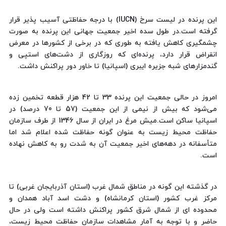
این پرنده در لیست سرخ (IUCN) با درجه حفاظتی آسیب پذیر قرار
گرفته است.در طول سده اخیر جمعیت جهانی این پرنده به صورت
چشمگیری کاهش یافته به طوری که در برخی از کشورها در معرض
انقراض قرار دارد، پرنده‌ای که روزگاری از دشت‌های استپی و
گندمزارهای شبه جزیره ایبری (اسپانیا) تا خاور دور پراکنش داشت.
امروز در حالی جمعیت این پرنده 33 تا 42 هزار قطعه تخمین زده
می‌شود که بیش از نیمی از این جمعیت (57 تا 70 درصد) در
اسپانیا ساکن است.میش مرغ در ایران از سال 1346 از طرف سازمان
حفاظت محیط زیست به عنوان گونه حفاظت شده اعلام شد اما
متأسفانه در دهه‌های اخیر جمعیت آن به شدت رو به کاهش نهاده
است.
در گذشته این گونه در مناطق شمال غرب (استان آذربایجان غربی) تا
مرکز غرب کشور (استان کرمانشاه) و دشت اسد آباد همدان و
محدوده ای از شمال شرق کشور پراکنش داشته است ولی در حال
حاضر و با توجه به آمار مشاهدات سازمان حفاظت محیط زیست،