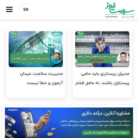
EN
وقت وزیر بهداشت باید صرف
واردات دارو و کالاهای اساسی
افتتاح پروژه‌ها شود؟
باید در اولویت تخصیص ارز
قرار گیرد