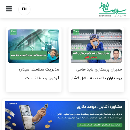
EN
وقت وزیر بهداشت باید صرف
واردات دارو و کالاهای اساسی
افتتاح پروژه‌ها شود؟
باید در اولویت تخصیص ارز
قرار گیرد