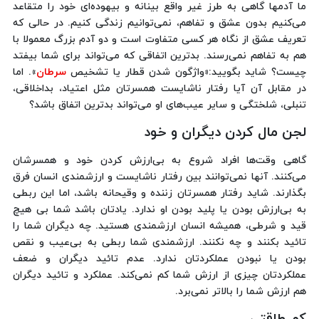
ما آدمها گاهی به طرز غیر واقع بینانه و بیهوده‌ای خود را متقاعد
می‌کنیم بدون عشق و تفاهم، نمی‌توانیم زندگی کنیم. در حالی که
تعریف عشق از نگاه هر کسی متفاوت است و دو آدم بزرگ معمولا با
هم به تفاهم نمی‌رسند. بدترین اتفاقی که می‌تواند برای شما بیفتد
چیست؟ شاید بگویید:«واژگون شدن قطار یا تشخیص
سرطان
». اما
در مقابل آن آیا رفتار ناشایست همسرتان مثل اعتیاد، بداخلاقی،
تنبلی، شلختگی و سایر عیب‌های او می‌تواند بدترین اتفاق باشد؟
لجن مال کردن دیگران و خود
گاهی وقت‌ها افراد شروع به بی‌ارزش کردن خود و همسرشان
می‌کنند. آنها نمی‌توانند بین رفتار ناشایست و ارزشمندی انسان فرق
بگذارند. شاید رفتار همسرتان زننده و وقیحانه باشد، اما این ربطی
به بی‌ارزش بودن یا پلید بودن او ندارد. یادتان باشد شما بی هیچ
قید و شرطی، همیشه انسان ارزشمندی هستید. چه دیگران شما را
تائید بکنند و چه نکنند. ارزشمندی شما ربطی به بی‌عیب و نقص
بودن یا نبودن عملکردتان ندارد. عدم تائید دیگران و ضعف
عملکردتان چیزی از ارزش شما کم نمی‌کند. عملکرد و تائید دیگران
هم ارزش شما را بالاتر نمی‌برد.