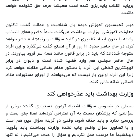
برپایه انقلاب پایه‌ریزی شده است همیشه حرف حق شنونده خواهد
داشت.
دبیر کمیسیون آموزش دیده بان شفافیت و عدالت گفت: تاکنون
معاونت آموزشی وزارت بهداشت می‌گفت حتماً دفترچه‌های انتخاب
رشته را بدون ایجاد تغییری در کلید سؤالات و رتبه‌ها، منتشر خواهد
کرد، در حال حاضر حدود ۱۰ روز از آن ادعای کذب می‌گذرد و این افراد
متوجه شده‌اند که باید در برابر قانون مانند همه سر فرود بیاورند، در
حال حاضر مجلس هم وارد قضیه شده است و دیوان در برابر
کوچکترین تخطی این افراد با دستور مقام قضائی مقابله خواهد کرد
زیرا این افراد اولین بار نیست که می‌خواهند از اجرای دستورات مقام
قضائی شانه خالی کنند.
وزارت بهداشت باید عذرخواهی کند
سبطی در خصوص سؤالات اشتباه آزمون دستیاری گفت: برخی از
سؤالاتی که پزشکان نسبت به آن اعتراض کرده‌اند اصلا جای بحث و
بررسی ندارد و باید حذف شود، وقتی دو گزینه سؤال عین هم است
و یا تصاویر سؤال واضح چاپ نشده وزارت بهداشت باید بگوید:
«ببخشید! ما درست عمل نکردیم و سؤال را حذف می‌کنیم.» نه تنها