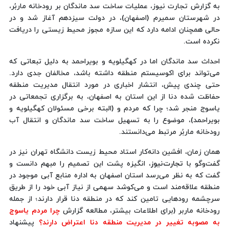
به گزارش تجارت نیوز، عملیات ساخت سد ماندگان بر رودخانه ماربُر،
در شهرستان سمیرم (اصفهان)، در دولت سیزدهم آغاز شد و در
حالی همچنان ادامه دارد که این سازه مجوز محیط زیستی را دریافت
نکرده است.
احداث سد ماندگان اما در کهگیلویه و بویراحمد به دلیل تبعاتی که
می‌تواند برای اکوسیستم منطقه داشته باشد، مخالفان جدی دارد.
حتی چندی پیش، انتشار اخباری در مورد انتقال مدیریت منطقه
حفاظت شده دنا از این استان به اصفهان، به برگزاری تجمعاتی در
یاسوج منجر شد؛ چرا که مردم و (البته برخی مسئولان کهگیلویه و
بویراحمد)، موضوع را به تسهیل ساخت سد ماندگان و انتقال آب
رودخانه ماربُر مرتبط می‌دانستند.
همان زمان، افشین دانه‌کار استاد محیط زیست دانشگاه تهران نیز در
گفت‌وگو با
تجارت‌نیوز
، انگیزه پشت این تصمیم را مبهم دانست و
گفت که به نظر می‌رسد استان اصفهان به اداره منابع آبی موجود در
منطقه علاقه‌مند است و می‌کوشد سهمی از نیاز آبی خود را از طریق
سرچشمه رودهایی تامین کند که در منطقه دنا قرار دارند؛ از جمله
رودخانه ماربر (برای اطلاعات بیشتر، مطالعه گزارش
چرا مردم یاسوج
به مصوبه تغییر در مدیریت منطقه دنا اعتراض دارند؟
پیشنهاد