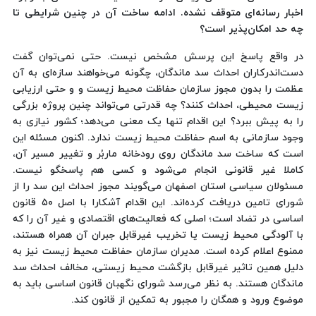
اخبار رسانه‌ای متوقف نشده. ادامه ساخت آن در چنین شرایطی تا
چه حد امکان‌پذیر است؟
در واقع پاسخ این پرسش مشخص نیست. حتی نمی‌توان گفت
دست‌اندرکاران احداث سد ماندگان، چگونه می‌خواهند سازه‌ای به آن
عظمت را بدون مجوز سازمان حفاظت محیط زیست و و حتی ارزیابی
زیست محیطی، احداث کنند؟ چه قدرتی می‌تواند چنین پروژه بزرگی
را به پیش ببرد؟ این اقدام تنها یک معنی می‌دهد؛ کشور نیازی به
وجود سازمانی به اسم حفاظت محیط زیست ندارد. اکنون مسئله این
است که ساخت سد ماندگان روی رودخانه ماربُر و تغییر مسیر آن،
کاملا غیر قانونی انجام می‌شود و کسی هم پاسخگو نیست.
مسئولان سیاسی استان اصفهان می‌گویند مجوز احداث این سد را از
شورای تامین دریافت کرده‌اند. این اقدام آشکارا با اصل ۵۰ قانون
اساسی در تضاد است؛ اصلی که فعالیت‌های اقتصادی و غیر آن را که
با آلودگی محیط زیست یا تخریب غیرقابل جبران آن همراه هستند،
ممنوع اعلام کرده است. مدیران سازمان حفاظت محیط زیست نیز به
دلیل همین تاثیر غیرقابل بازگشت محیط زیستی، مخالف احداث سد
ماندگان هستند. به نظر می‌رسد شورای نگهبان قانون اساسی باید به
موضوع ورود و همگان را مجبور به تمکین از قانون کند.