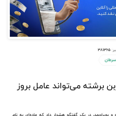
بر:
381365
سرطان
 برشته می‌تواند عامل بروز
 بویراحمد، در یک گفتگو هشدار داد که ماده‌ای به نام