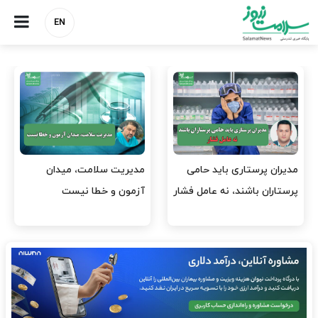
EN
وقت وزیر بهداشت باید صرف
واردات دارو و کالاهای اساسی
افتتاح پروژه‌ها شود؟
باید در اولویت تخصیص ارز
قرار گیرد