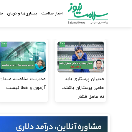
اخبار سلامت
بیماری‌ها و درمان
طب
مدیران پرستاری باید
مدیریت سلامت، میدان
حامی پرستاران باشند،
آزمون و خطا نیست
نه عامل فشار