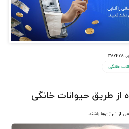
ر:
387478
نات خانگی
ده از طریق حیوانات خانگی
 از آلرژن‌ها باشند.