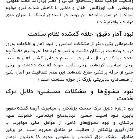
وضعیت موجب شده رشته‌های حیاتی و کمتر پردرآمد مانند عفونی،
بیهوشی، طب اورژانس، اطفال و داخلی با کاهش شدید نیرو مواجه
شوند و در صورت ادامه این روند، در آینده‌ای نزدیک با بحران جدی
مواجه خواهیم شد.»
نبود آمار دقیق؛ حلقه گمشده نظام سلامت
علیمردانی یکی دیگر از مشکلات اساسی را نبود آمار و اطلاعات به‌روز
درباره وضعیت پزشکان دانست و تصریح کرد:«ما نمی‌دانیم دقیقاً چه
تعداد پزشک در حال حاضر در سیستم درمانی کشور فعال هستند.
برخی مهاجرت کرده‌اند، برخی تغییر حوزه فعالیت داده‌اند، و برخی
حتی از حرفه پزشکی خارج شده‌اند. این عدم شفافیت در آمار، یکی
از ضعف‌های مدیریتی بزرگ در حوزه سلامت است.»
نبود مشوق‌ها و مشکلات معیشتی؛ دلایل ترک
خدمت
وی درباره دلایل ترک خدمت پزشکان و مهاجرت آن‌ها گفت:«حقوق
پایین، نبود امنیت شغلی، تهدیدهای اجتماعی، خشونت علیه
پزشکان و نبود مشوق‌های کافی، از عوامل اصلی مهاجرت یا
کناره‌گیری پزشکان از فعالیت در مناطق محروم است. در برخی
مناطق، پزشک فوق تخصص با حقوقی حدود ۱۸ میلیون تومان