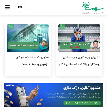
EN
می
مدیریت سلامت، میدان
وقت وزیر بهداشت باید ص
 فشار
آزمون و خطا نیست
افتتاح پروژه‌ها شود؟