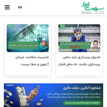
EN
وقت وزیر بهداشت باید صرف
واردات دارو و کالاهای اساسی
افتتاح پروژه‌ها شود؟
باید در اولویت تخصیص ارز
قرار گیرد