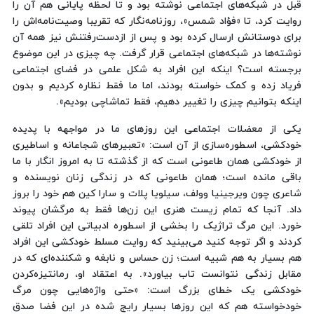
قبل در شبکه‌های اجتماعی نوشته بود و تا لحظه پایانی هم آن را
روایت کرد، تا «فؤاد شمس»، روزنامه‌نگار که تقریبا وصیت‌نامه‌اش را
برای دوستانش ارسال کرده بود و پس از ازدست‌رفتنش نیز همه آن
نوشته‌ها در شبکه‌های اجتماعی قرار گرفت. چه چیزی در این موضوع
برجسته است؟ اینکه این افراد به شکل علمی در فضای اجتماعی
فریاد زده و کمک خواسته بودند، اما ما فقط نظاره کردیم و بدون
اینکه بتوانیم چیزی را تغییر دهیم، فقط تماشاچی بودیم».
یکی از معضلات اجتماعی این روزهای ما در مواجهه با پدیده
خودکشی، اسطوره‌سازی از آن است: «تعبیرهای شجاعانه و اساطیری
از خودکشی همان طاعونی است که از گذشته تا به امروز انگار با ما
باقی مانده است؛ همان طاعونی که در زندگی زنان نویسنده و
شاعری چون ویرجینیا وولف، سیلویا پلات و سارا کین هم خود را بروز
داد. آنجا که تمام زیست هنری این زن‌ها فقط به مرگشان پیوند
خورد. این مرگ تراژیک را بخشی از اسطوره ادبیاتی این افراد تلقی
کردند و اگر توجه کنید می‌بینید که روایت مسلط خودکشی این افراد
هم بسیار به هم شبیه است؛ زن حساس و نابغه و شکننده‌ای که در
مقابل زندگی نتوانست تاب بیاورد». به اعتقاد او، رمانتیزه‌کردن
خودکشی یک خطای بزرگ است: «حتی واژه‌هایی چون مرگ
خودخواسته هم که این روزها بسیار رایج شده در این فضا صدق