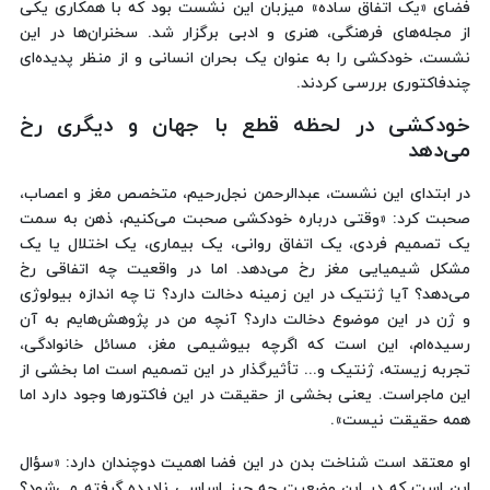
فضای «یک اتفاق ساده» میزبان این نشست بود که با همکاری یکی
از مجله‌های فرهنگی، هنری و ادبی برگزار شد. سخنران‌ها در این
نشست، خودکشی را به‌ عنوان یک بحران انسانی و از منظر پدیده‌ای
چندفاکتوری بررسی کردند.
خودکشی در لحظه قطع با جهان و دیگری رخ
می‌دهد
در ابتدای این نشست، عبدالرحمن نجل‌رحیم، متخصص مغز و اعصاب،
صحبت‌ کرد: «وقتی درباره خودکشی صحبت می‌کنیم، ذهن به سمت
یک تصمیم فردی، یک اتفاق روانی، یک بیماری، یک اختلال یا یک
مشکل شیمیایی مغز رخ می‌دهد. اما در واقعیت چه اتفاقی رخ
می‌دهد؟ آیا ژنتیک در این زمینه دخالت دارد؟ تا چه اندازه بیولوژی
و ژن در این موضوع دخالت دارد؟ آنچه من در پژوهش‌هایم به آن
رسیده‌ام، این است که اگرچه بیوشیمی مغز، مسائل خانوادگی،
تجربه زیسته، ژنتیک و... تأثیرگذار در این تصمیم است اما بخشی از
این ماجراست. یعنی بخشی از حقیقت در این فاکتورها وجود دارد اما
همه حقیقت نیست».
او معتقد است شناخت بدن در این فضا اهمیت دوچندان دارد: «سؤال
این است که در این وضعیت چه چیز اساسی نادیده گرفته می‌شود؟