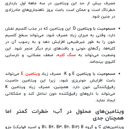
مصرف بیش از حد این ویتامین در سه ماهه اول بارداری
خطرناک است و ممکن است باعث بروز ناهنجاری‌های مادرزادی
در جنین شود.
مسمومیت با ویتامین D
: این ویتامین که در جذب کلسیم نقش
دارد، وقتی به میزان زیاد مصرف شود، می‌تواند سطح کلسیم
خون را به طور غیرطبیعی افزایش دهد و به رسوب آن در
کلیه‌ها، رگ‌های خونی و بافت‌های نرم دیگر منجر شود. این
وضعیت می‌تواند به
سنگ کلیه
، ضعف عضلانی، و نارسایی
کلیوی بینجامد.
مسمومیت با ویتامین E و K
: مصرف زیاد
ویتامین E
می‌تواند
باعث افزایش خونریزی شود، زیرا این ویتامین خاصیت
رقیق‌کنندگی خون دارد. همچنین، مصرف زیاد ویتامین K
می‌تواند با داروهای رقیق‌کننده خون تداخل کند و مشکلاتی
ایجاد نماید.
ویتامین‌های محلول در آب؛ خطرات کمتر اما
همچنان جدی
ویتامین‌های C و گروه B (B1، B2، B3، B6، B12 و اسید فولیک) جزو