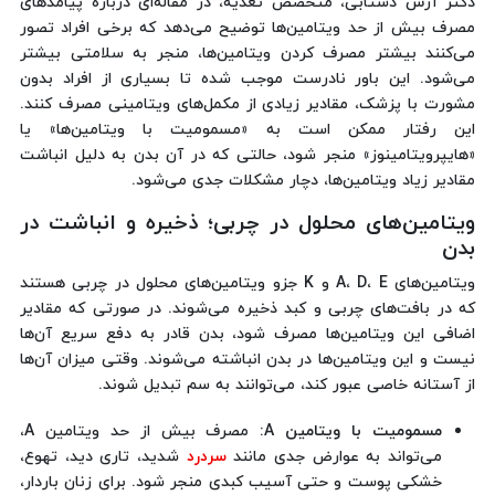
دکتر آرش دشتابی، متخصص تغذیه، در مقاله‌ای درباره پیامدهای
مصرف بیش از حد ویتامین‌ها توضیح می‌دهد که برخی افراد تصور
می‌کنند بیشتر مصرف کردن ویتامین‌ها، منجر به سلامتی بیشتر
می‌شود. این باور نادرست موجب شده تا بسیاری از افراد بدون
مشورت با پزشک، مقادیر زیادی از مکمل‌های ویتامینی مصرف کنند.
این رفتار ممکن است به «مسمومیت با ویتامین‌ها» یا
«هایپرویتامینوز» منجر شود، حالتی که در آن بدن به دلیل انباشت
مقادیر زیاد ویتامین‌ها، دچار مشکلات جدی می‌شود.
ویتامین‌های محلول در چربی؛ ذخیره و انباشت در
بدن
ویتامین‌های A، D، E و K جزو ویتامین‌های محلول در چربی هستند
که در بافت‌های چربی و کبد ذخیره می‌شوند. در صورتی که مقادیر
اضافی این ویتامین‌ها مصرف شود، بدن قادر به دفع سریع آن‌ها
نیست و این ویتامین‌ها در بدن انباشته می‌شوند. وقتی میزان آن‌ها
از آستانه خاصی عبور کند، می‌توانند به سم تبدیل شوند.
مسمومیت با ویتامین A
: مصرف بیش از حد ویتامین A،
می‌تواند به عوارض جدی مانند
سردرد
شدید، تاری دید، تهوع،
خشکی پوست و حتی آسیب کبدی منجر شود. برای زنان باردار،