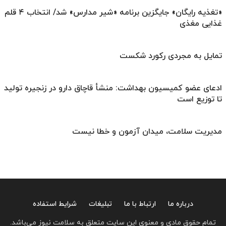
«تغذیه رایگان» جایگزین برنامه «شیر مدارس» شد/ انتخاب ۴ قلم
غذایی مغذی
تمایل به مجردی رکورد شکست
ادعای عضو کمیسیون بهداشت: منشأ قاچاق دارو در زنجیره تولید
تا توزیع است
مدیریت سلامت، میدان آزمون و خطا نیست
درباره ما
ارتباط با ما
تبلیغات
شرایط استفاده
تمام حقوق مادی و معنوی این سایت متعلق به سلامت نیوز می‌باشد.