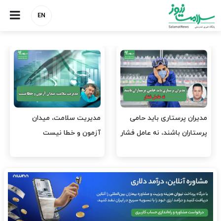
EN
وقت وزیر بهداشت باید صرف
واردات دارو و کالاهای اساسی
افتتاح پروژه‌ها شود؟
باید در اولویت تخصیص ارز
قرار گیرد