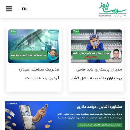
EN
وقت وزیر بهداشت باید صرف
واردات دارو و کالاهای اساسی
افتتاح پروژه‌ها شود؟
باید در اولویت تخصیص ارز
قرار گیرد