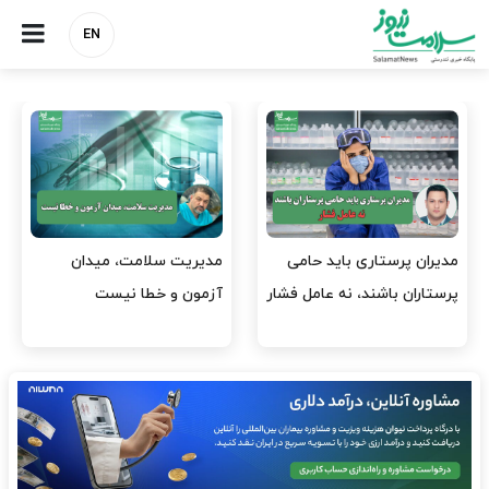
EN
وقت وزیر بهداشت باید صرف
واردات دارو و کالاهای اساسی
افتتاح پروژه‌ها شود؟
باید در اولویت تخصیص ارز
قرار گیرد