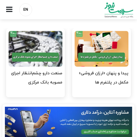
EN
هشدار کانون هموفیلی ایران:
نسخه وزارت بهداشت برای
۴ هزار بیمار ۸ ماه است
مهار پزشک‌نماهای
داروی کافی…
اینستاگرامی/ احراز هویت…