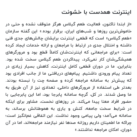
اینترنت همدست با خشونت
«از ابتدا تاکنون، فعالیت طعم گیلاس هرگز متوقف نشده و حتی در
خاموش‌ترین روزها و شب‌های ایران، برقرار بوده.» این گفته سازمان
«طعم گیلاس» است که قطعی اینترنت برایشان چالش‌های جدی فنی
داشته و اختلال جدی در ارتباط با مراجعان و ارائه خدمات ایجاد کرده
است: «برای مراجعانی که اینترنت‌شان کاملاً قطع بود و مرورگرهای
همیشگی‌شان کار نمی‌کرد، پیداکردن طعم گیلاس سخت شده بود.
بنابراین، ما در دوران قطعی کامل اینترنت، کاهش بسیار زیادی در
تعداد پیام ورودی داشتیم. پیام‌های دریافتی ما از جانب افرادی بود
که پیش‌تر به سامانه مراجعه کرده و صفحه چت را نبسته بودند.
بعدتر طی استفاده از مرورگرهای داخلی، تعدادی نیز از آن طریق به
ما وصل شدند. در کل، گرچه سامانه پابرجا بود، اما این پابرجایی با
حضور افراد معنا پیدا می‌کند. در روزهای نخست، مشاور برای اینکه
در شرایط سخت جامعه، کنش و یاری به هموطنانش برساند، به
سامانه می‌آمد؛ ولی پیامی وجود نداشت. این اتفاقی غم‌انگیز است؛
چراکه ما اطمینان داریم روزانه صدها نفر نیازمند مراجعه‌اند، اما در آن
دوران، امکان مراجعه نداشتند.»