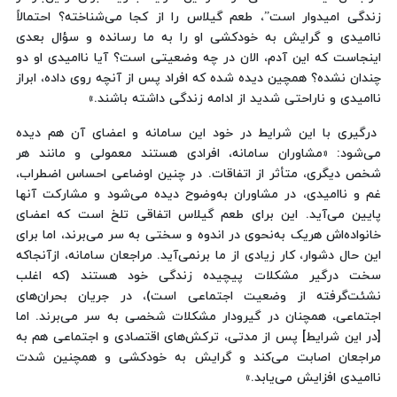
زندگی امیدوار است”، طعم گیلاس را از کجا می‌شناخته؟ احتمالاً
ناامیدی و گرایش به خودکشی او را به ما رسانده و سؤال بعدی
اینجاست که این آدم، الان در چه وضعیتی است؟ آیا ناامیدی او دو
چندان نشده؟ همچین دیده شده که افراد پس از آنچه روی داده، ابراز
ناامیدی و ناراحتی شدید از ادامه زندگی داشته باشند.»
درگیری با این شرایط در خود این سامانه‌ و اعضای آن هم دیده
می‌شود: «مشاوران سامانه، افرادی هستند معمولی و مانند هر
شخص دیگری، متأثر از اتفاقات. در چنین اوضاعی احساس اضطراب،
غم و ناامیدی، در مشاوران به‌وضوح دیده می‌شود و مشارکت آنها
پایین می‌آید. این برای طعم گیلاس اتفاقی تلخ است که اعضای
خانواده‌اش هریک به‌نحوی در اندوه و سختی به سر می‌برند، اما برای
این حال دشوار، کار زیادی از ما برنمی‌آید. مراجعان سامانه، ازآنجاکه
سخت درگیر مشکلات پیچیده زندگی خود هستند (که اغلب
نشئت‌گرفته از وضعیت اجتماعی است)، در جریان بحران‌های
اجتماعی، همچنان در گیرودار مشکلات شخصی به سر می‌برند. اما
[در این شرایط] پس از مدتی، ترکش‌های اقتصادی و اجتماعی هم به
مراجعان اصابت می‌کند و گرایش به خودکشی و همچنین شدت
ناامیدی افزایش می‌یابد.»