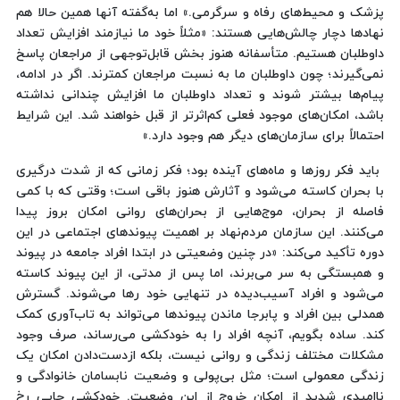
پزشک و محیط‌های رفاه و سرگرمی.» اما به‌گفته آنها همین حالا هم
نهادها دچار چالش‌هایی هستند: «مثلاً خود ما نیازمند افزایش تعداد
داوطلبان هستیم. متأسفانه هنوز بخش قابل‌توجهی از مراجعان پاسخ
نمی‌گیرند؛ چون داوطلبان ما به نسبت مراجعان کمترند. اگر در ادامه،
پیام‌ها بیشتر شوند و تعداد داوطلبان ما افزایش چندانی نداشته
باشد، امکان‌های موجود فعلی کم‌اثرتر از قبل خواهند شد. این شرایط
احتمالاً برای سازمان‌های دیگر هم وجود دارد.»
باید فکر روزها و ماه‌های آینده بود؛ فکر زمانی که از شدت درگیری
با بحران کاسته می‌شود و آثارش هنوز باقی است؛ وقتی که با کمی
فاصله از بحران، موج‌هایی از بحران‌های روانی امکان بروز پیدا
می‌کنند. این سازمان مردم‌نهاد بر اهمیت پیوندهای اجتماعی در این
دوره تأکید می‌کند: «در چنین وضعیتی در ابتدا افراد جامعه در پیوند
و همبستگی به سر می‌برند، اما پس از مدتی، از این پیوند کاسته
می‌شود و افراد آسیب‌دیده در تنهایی خود رها می‌شوند. گسترش
همدلی بین افراد و پابرجا ماندن پیوندها می‌تواند به تاب‌آوری کمک
کند. ساده بگویم، آنچه افراد را به خودکشی می‌رساند، صرف وجود
مشکلات مختلف زندگی و روانی نیست، بلکه ازدست‌دادن امکان یک
زندگی معمولی است؛ مثل بی‌پولی و وضعیت نابسامان خانوادگی و
ناامیدی شدید از امکان خروج از این وضعیت. خودکشی جایی رخ