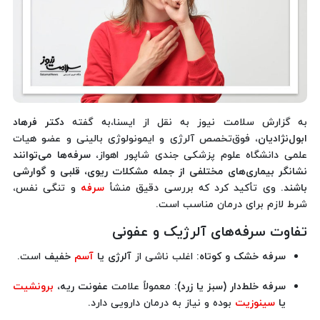
به گزارش سلامت نیوز به نقل از ایسنا،به گفته
دکتر فرهاد
ابول‌نژادیان
، فوق‌تخصص آلرژی و ایمونولوژی بالینی و عضو هیات
علمی دانشگاه علوم پزشکی جندی شاپور اهواز،
سرفه‌ها می‌توانند
نشانگر بیماری‌های مختلفی از جمله مشکلات ریوی، قلبی و گوارشی
باشند
. وی تأکید کرد که بررسی دقیق منشأ
سرفه
و تنگی نفس،
شرط لازم برای درمان مناسب است.
تفاوت سرفه‌های آلرژیک و عفونی
سرفه خشک و کوتاه:
اغلب ناشی از
آلرژی یا
آسم
خفیف
است.
سرفه خلط‌دار (سبز یا زرد):
معمولاً علامت
عفونت ریه،
برونشیت
یا
سینوزیت
بوده و نیاز به درمان دارویی دارد.