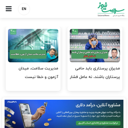
EN
وقت وزیر بهداشت باید صرف
واردات دارو و کالاهای اساسی
افتتاح پروژه‌ها شود؟
باید در اولویت تخصیص ارز
قرار گیرد