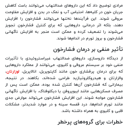
مرادی توضیح داد که این داروهای ضدالتهاب می‌توانند باعث کاهش
جریان خون در کلیه‌ها، احتباس آب و نمک در بدن و افزایش مقاومت
عروقی شوند. این فرآیندها نه‌تنها می‌توانند فشارخون را افزایش
دهند، بلکه اثر درمانی داروهایی که برای کنترل فشارخون تجویز
می‌شوند را تضعیف کرده و ممکن است منجر به افزایش ناگهانی
فشارخون و بروز تورم در اندام‌ها شوند.
تأثیر منفی بر درمان فشارخون
از دیدگاه داروسازی، داروهای ضدالتهاب غیراستروئیدی با تأثیرات
منفی خود بر سیستم عروقی و کلیوی، می‌توانند از عملکرد داروهایی
که برای درمان پرفشاری خون مانند کاپتوپریل، انالاپریل،
لوزارتان
،
والزارتان و هیدروکلروتیازید طراحی شده‌اند، بکاهند. در نتیجه،
بیمارانی که فشارخون آن‌ها کنترل شده بوده، ممکن است پس از
مصرف مسکن‌هایی مانند ایبوپروفن یا دیکلوفناک، با افزایش ناگهانی
فشارخون مواجه شوند. این افزایش فشارخون می‌تواند عوارض جدی
مانند تورم اندام‌ها، درد قفسه سینه و در موارد شدیدتر، مشکلات
قلبی و کلیوی به همراه داشته باشد.
خطرات برای گروه‌های پرخطر