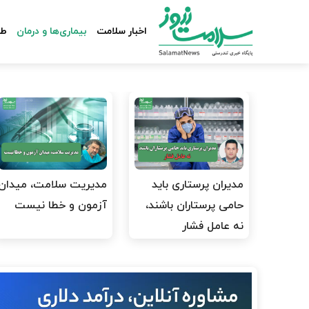
اخبار سلامت
بیماری‌ها و درمان
طب
مدیران پرستاری باید
مدیریت سلامت، میدان
حامی پرستاران باشند،
آزمون و خطا نیست
نه عامل فشار