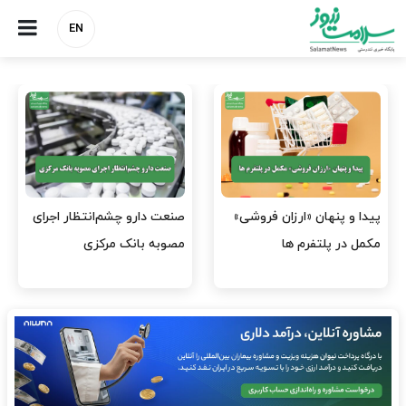
EN
هشدار کانون هموفیلی ایران:
نسخه وزارت بهداشت برای
۴ هزار بیمار ۸ ماه است
مهار پزشک‌نماهای
داروی کافی…
اینستاگرامی/ احراز هویت…