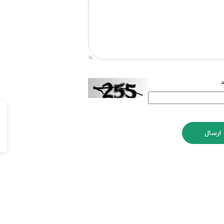
د
ارسال