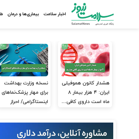
اخبار سلامت
بیماری‌ها و درمان
طب
هشدار کانون هموفیلی
نسخه وزارت بهداشت
ایران: ۴ هزار بیمار ۸
برای مهار پزشک‌نماهای
ماه است داروی کافی…
اینستاگرامی/ احراز
هویت…