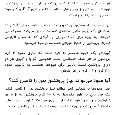
هر ۱۰۰ گرم حدود ۲ تا ۳ گرم پروتئین دارد. علاوه بر پروتئین،
آووکادو منبع غنی از چربی های سالم، ویتامین های B، E، و K و مواد
معدنی مانند پتاسیم است.
این ترکیب مواد مغذی، آووکادو را به انتخابی مناسب برای افرادی که
به دنبال یک رژیم غذایی متعادل هستند، تبدیل می‌کند. مصرف این
میوه‌ها به ویژه برای گیاه خواران و افرادی که به دنبال افزایش
مصرف پروتئین از منابع طبیعی هستند، توصیه می‌شود.
آووکادو یک میوه منحصر به فرد است که حاوی حدود ۲ گرم
پروتئین در هر نصف فنجانش است. همچنین، گواوا و کیوی هر دو
دارای پروتئین نسبتاً بالایی برای میوه‌ها هستند، به ترتیب حدود
۴.۲ گرم و ۲.۶ گرم در هر فنجان.
آیا میوه می‌تواند نیاز پروتئین بدن را تامین کند؟
خیر. میوه‌ها به تنهایی نمی توانند نیاز پروتئین بدن را تامین کنند.
یک فرد بالغ به طور متوسط به ۰.۸-۱ گرم پروتئین به ازای هر
کیلوگرم وزن بدن خود نیاز دارد. برای فرد ۷۰ کیلویی، این یعنی
۵۶-۷۰ گرم پروتئین روزانه که با میوه به تنهایی قابل تامین نیست.