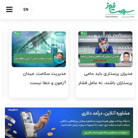
EN
وقت وزیر بهداشت باید صرف
واردات دارو و کالاهای اساسی
افتتاح پروژه‌ها شود؟
باید در اولویت تخصیص ارز
قرار گیرد