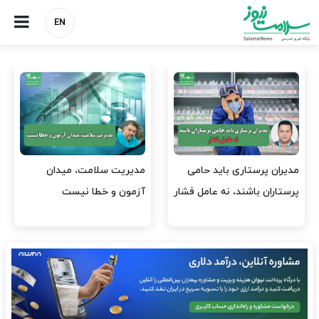
EN
وقت وزیر بهداشت باید صرف
واردات دارو و کالاهای اساسی
افتتاح پروژه‌ها شود؟
باید در اولویت تخصیص ارز
قرار گیرد