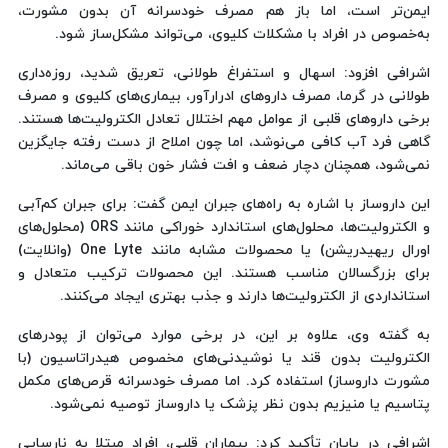
ایمن‌تر است، اما باز هم مصرف خودسرانه آن بدون مشورت،
به‌خصوص در افراد با مشکلات کلیوی، می‌تواند مشکل‌ساز شود.
اشرافی افزود: اسهال و استفراغ طولانی، تعریق شدید، روزه‌داری
طولانی در گرما، مصرف داروهای ادرارآور، بیماری‌های کلیوی و مصرف
برخی داروهای قلبی از عوامل مهم اختلال تعادل الکترولیت‌ها هستند.
گاهی فرد آب کافی می‌نوشد، اما چون املاح از دست رفته جایگزین
نمی‌شود، همچنان دچار ضعف و افت فشار خون باقی می‌ماند.
این داروساز با اشاره به راه‌های جبران ایمن گفت: برای جبران کم‌آبی
و الکترولیت‌ها، محلول‌های استاندارد خوراکی مانند ORS (محلول‌های
اورال ریهیدریشن) یا محصولات مشابه مانند One Lyte (وانلایت)
برای بزرگسالان مناسب هستند. این محصولات ترکیب متعادل و
استانداردی از الکترولیت‌ها دارند و جذب بهتری ایجاد می‌کنند.
به گفته وی، علاوه بر این، در برخی موارد می‌توان از پودرهای
الکترولیت بدون قند یا نوشیدنی‌های مخصوص هیدراتاسیون (با
مشورت داروساز) استفاده کرد. اما مصرف خودسرانه قرص‌های مکمل
پتاسیم یا منیزیم بدون نظر پزشک یا داروساز توصیه نمی‌شود.
اشرافی در پایان تأکید کرد: بیماران قلبی، افراد مبتلا به نارسایی