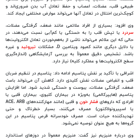
طبیعی قلب، عضلات، اعصاب و حفظ تعادل آب بدن ضروری‌اند و
کوچک‌ترین اختلال در تعادل آنها می‌تواند عوارض مختلفی ایجاد کند.
وی افزود: بسیاری از افراد علائمی مانند ضعف، گرفتگی عضلات،
سردرد
یا تپش قلب را به خستگی یا کم‌آبی نسبت می‌دهند، در
حالی که این علائم می‌تواند ناشی از به‌هم‌خوردن تعادل الکترولیت‌ها
یا دلایل دیگری مانند کمبود ویتامین D، مشکلات
تیروئید
و غیره
باشد. تشخیص دقیق معمولاً به بررسی آزمایشگاهی (اندازه‌گیری
سطح الکترولیت‌ها و عملکرد کلیه) نیاز دارد.
اشرافی با تأکید بر نقش پتاسیم ادامه داد: پتاسیم در تنظیم ضربان
قلب و انقباض عضلات نقش کلیدی دارد. کاهش آن می‌تواند باعث
ضعف، گرفتگی عضلات، یبوست و خستگی شدید شود. اما افزایش
پتاسیم (هایپرکالمی) به‌ویژه در بیماران کلیوی، بیماران قلبی یا
افرادی که داروهای
فشار خون
و قلبی (مانند مهارکننده‌های ACE، ARB
یا اسپیرونولاکتون) مصرف می‌کنند، بسیار خطرناک و حتی
تهدیدکننده حیات است. مصرف خودسرانه قرص پتاسیم در این
گروه‌ها به هیچ عنوان توصیه نمی‌شود.
وی درباره منیزیم نیز گفت: منیزیم معمولاً در دوزهای استاندارد