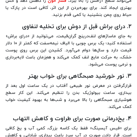
می‌تواند سطح آرامش را بالا ببرد،
فشار خون
را کاهش دهد و حس
بهتری ایجاد کند. برای بهره‌بردن از این اثر، کافی است در پارک یا
حیاط روی چمن بنشینید یا کمی قدم بزنید.
۲. درای براش قبل از دوش برای تخلیه لنفاوی
به جای ماساژهای لنف‌درینِج گران‌قیمت، می‌توانید از «درای براش»
استفاده کنید؛ یک برس چوبی با الیاف نیمه‌سفت که کمتر از ۱۰ دلار
قیمت دارد و سال‌ها دوام می‌آورد. کشیدن این برس روی پوست
خشک، به حرکت مایع لنف کمک می‌کند و هم‌زمان باعث لایه‌برداری
و نرمی پوست می‌شود.
۳. نور خورشید صبحگاهی برای خواب بهتر
قرارگرفتن در معرض نور طبیعی آفتاب در یک ساعت اول بعد از
بیداری، ساعت بیولوژیک بدن را تنظیم می‌کند. این کار سطح
هوشیاری صبحگاهی را بالا می‌برد و شب‌ها به بهبود کیفیت خواب
کمک می‌کند.
۴. یخ‌درمانی صورت برای طراوت و کاهش التهاب
برای «فیس آیسینگ» فقط یک کاسه بزرگ، کمی آب و یخ کافی
است. قرار دادن صورت در آب سرد باعث بیداری، شادابی و کاهش