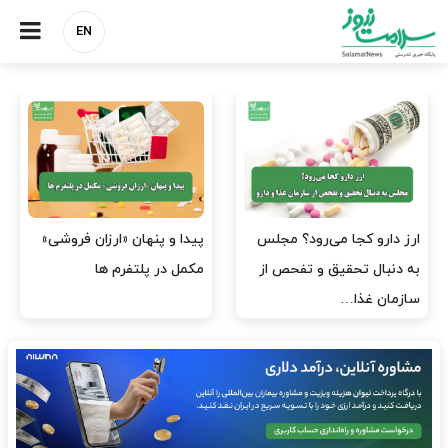
EN
صنعت دارو چشم‌انتظار اجرای
هشدار کانون هموفیلی ایران:
مصوبه بانک مرکزی
۴ هزار بیمار ۸ ماه است
داروی کافی…