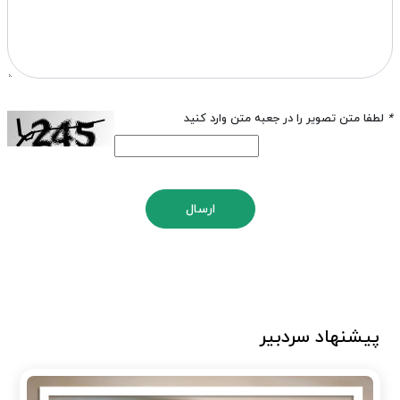
*
لطفا متن تصویر را در جعبه متن وارد کنید
ارسال
پیشنهاد سردبیر