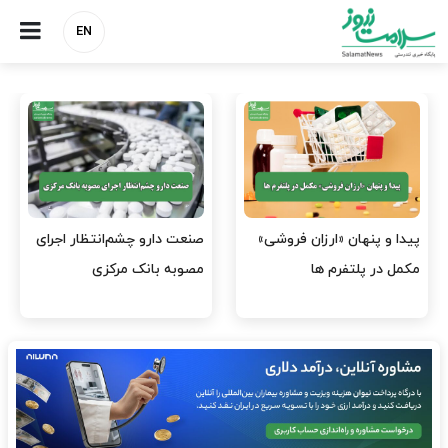
EN
هشدار کانون هموفیلی ایران:
نسخه وزارت بهداشت برای
۴ هزار بیمار ۸ ماه است
مهار پزشک‌نماهای
داروی کافی…
اینستاگرامی/ احراز هویت…