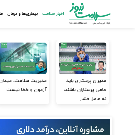
اخبار سلامت
بیماری‌ها و درمان
طب
مدیران پرستاری باید
مدیریت سلامت، میدان
حامی پرستاران باشند،
آزمون و خطا نیست
نه عامل فشار