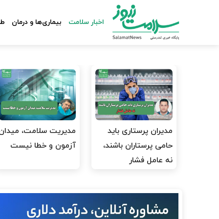
اخبار سلامت
بیماری‌ها و درمان
طب
مدیران پرستاری باید
مدیریت سلامت، میدان
حامی پرستاران باشند،
آزمون و خطا نیست
نه عامل فشار