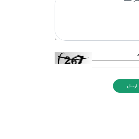
د
ارسال