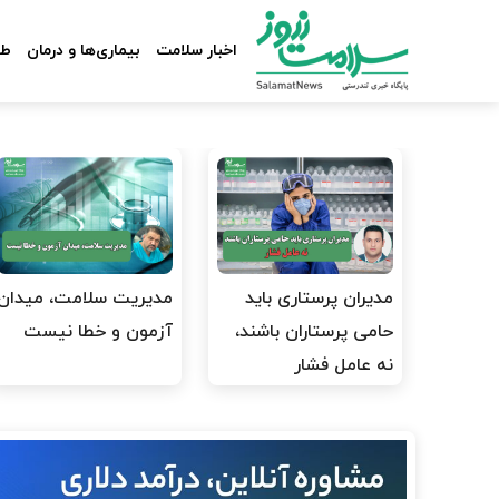
اخبار سلامت
بیماری‌ها و درمان
طب
مدیران پرستاری باید
مدیریت سلامت، میدان
حامی پرستاران باشند،
آزمون و خطا نیست
نه عامل فشار