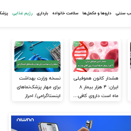
 سنتی
داروها و مکمل‌ها
سلامت خانواده
بارداری
رژیم غذایی
پزشکا
هشدار کانون هموفیلی
نسخه وزارت بهداشت
ایران: ۴ هزار بیمار ۸
برای مهار پزشک‌نماهای
ماه است داروی کافی…
اینستاگرامی/ احراز
هویت…