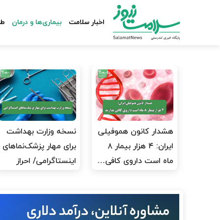
اخبار سلامت
بیماری‌ها و درمان
طب
هشدار کانون هموفیلی
نسخه وزارت بهداشت
ایران: ۴ هزار بیمار ۸
برای مهار پزشک‌نماهای
ماه است داروی کافی…
اینستاگرامی/ احراز
هویت…