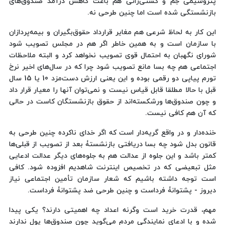
پتروشیمی جم و کشتی‌رانی هم باعث کاهش درآمد صندوق‌های
بازنشستگی شده است اما چنین طرحی نه.
این کار به لحاظ شرعی هم مغایر قرارداد حقوق‌بگیران و بیمه‌پردازان
با سازمان است و به همین خاطر اگر هم در مجلس تصویب شود
شورای نگهبان به احتمال قوی تصویب نخواهد کرد و البته ملاحظات
اجتماعی هم چه بسا مانع تصویب شود چرا که در سال‌های اخیر نرخ
تورم پیاپی دو رقمی بوده و این یعنی ارزش دست‌مزد 10 یا 15 سال
قبل با حالا مطلقا قابل قیاس نیست و نمی‌توان آنها را معیار قرار داد
و چون صندوق‌ها ورشکسته‌اند از حقوق بازنشستگان کاست در حالی
که آن هم کافی نیست.
خنده‌دار و در واقع گریه‌دار است که اگر خدای ناکرده چنین طرحی به
قانون بدل شود چه بسا دریافتی بازنشستۀ بعد از تصویب از قبلی‌ها
کمتر باشد و این جلوه از عدالت هم به جلوه‌های دیگر عدالت ادعایی
مثل تبعیضی که در تخصیص اینترنت شاهدیم افزوده شود. کافی
است توجه داشته باشیم که شعار سازمان تأمین اجتماعی نیاز
دیروز - پشتوانۀ فرداست و چنین طرحی ضد پشتوانۀ فرداست.
مهم، قدرت خرید است وگرنه اعداد چه اهمیتی دارند؟ یکی پیدا
شده و با ادعای نمایندگی مردم می‌گوید چون صندوق‌ها پول ندارند