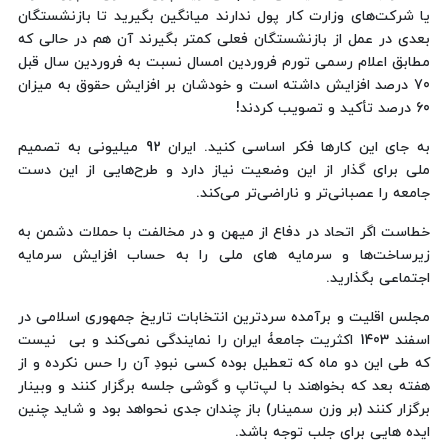
یا شرکت‌های وزارت کار پول ندارند میانگین بگیرید تا بازنشستگان
بعدی در عمل از بازنشستگان فعلی کمتر بگیرند آن هم در حالی که
مطابق اعلام رسمی تورم فروردین امسال نسبت به فروردین سال قبل
70 درصد افزایش داشته است و خودشان بر افزایش حقوق به میزان
60 درصد تأکید و تصویب کردند!
به جای این کارها فکر اساسی کنید. ایران 92 میلیونی به تصمیم
ملی برای گذار از این وضعیت نیاز دارد و طرح‌هایی از این دست
جامعه را عصبانی‌تر و ناراضی‌تر می‌کند.
خطاست اگر اتحاد در دفاع از میهن و در مخالفت با حملات دشمن به
زیرساخت‌ها و سرمایه های ملی را به حساب افزایش سرمایه
اجتماعی بگذارید.
مجلس اقلیت و برآمده سردترین انتخابات تاریخ جمهوری اسلامی در
اسفند 1403 اکثریت جامعۀ ایران را نمایندگی نمی‌کند و بی ‌ نیست
که طی این دو ماه که تعطیل بوده کسی نبودِ آن را حس نکرده و از
هفته بعد که بخواهند با لپ‌تاپ و گوشی جلسه برگزار کنند و وبینار
برگزار کنند (بر وزن سمینار) باز چندان جدی نحواهد بود و شاید چنین
ایده هایی برای جلب توجه باشد.