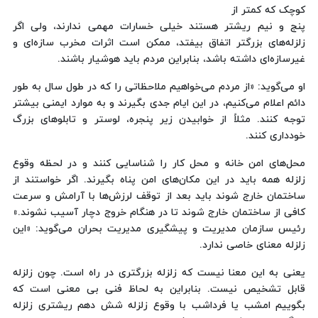
کوچک که کمتر از
پنج و نیم ریشتر هستند خیلی خسارات مهمی ندارند، ولی اگر
زلزله‌های بزرگتر اتفاق بیفتد، ممکن است اثرات مخرب سازه‌ای و
غیرسازه‌ای داشته باشد، بنابراین مردم باید هوشیار باشند.
او می‌گوید: «از مردم می‌خواهیم ملاحظاتی را که در طول سال به طور
دائم اعلام می‌کنیم، در این ایام جدی بگیرند و به موارد ایمنی بیشتر
توجه کنند. مثلاً از خوابیدن زیر پنجره، لوستر و تابلوهای بزرگ
خودداری کنند.
محل‌های امن خانه و محل کار را شناسایی کنند و در لحظه وقوع
زلزله همه باید در این مکان‌های امن پناه بگیرند. اگر خواستند از
ساختمان خارج شوند باید بعد از توقف لرزش‌ها با آرامش و سرعت
کافی از ساختمان خارج شوند تا در هنگام خروج دچار آسیب نشوند.»
رئیس سازمان مدیریت و پیشگیری مدیریت بحران می‌گوید: «این
زلزله معنای خاصی ندارد.
یعنی به این معنا نیست که زلزله بزرگتری در راه است. چون زلزله
قابل تشخیص نیست. بنابراین به لحاظ فنی بی معنی است که
بگوییم امشب یا فرداشب با وقوع زلزله شش دهم ریشتری زلزله