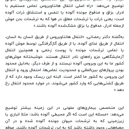
توضیح می‌دهد: «راه اصلی انتقال هانتاویروس تماس مستقیم با
ادرار، بزاق و مدفوع جونده آلوده یا تنفس و استنشاق ذرات آلوده
است؛ یعنی ذرات یا ترشحات معلق در هوا که به ترشحات بدن موش
ازجمله ادرار، مدفوع یا بزاق خشک‌شده آلوده باشند.»
به‌گفته دکتر رمضانی، «انتقال هانتاویروس از طریق انسان به انسان،
انتقال از طریق غذای آلوده، یا از طریق گازگرفتگی توسط موش آلوده
یا تماس ترشحات جونده با پوست زخمی و همچنین انتقال
آزمایشگاهی جزو راه‌های نادر انتقال هستند. خوشبختانه موش‌های
کشور ما به این ویروس آلوده نیستند و از طرف دیگر، به‌دلیل محدود
بودن پروازهای بین‌المللی و محدودیت تماس‌ها، احتمال ورود و انتقال
این ویروس به کشور ما کمتر است. البته این ریسک وجود دارد که از
طریق کشتی‌هایی که وارد کشور می‌شوند، در موارد محدود انتقال رخ
دهد.»
این متخصص بیماری‌های عفونی در این زمینه بیشتر توضیح
می‌دهد: «مسئله این است که اگر محیطی آلوده باشد؛ مثلا انباری یا
زیرزمینی که به ترشحات حیوان جونده آلوده شده و در آن
جعبه‌هایی وجود داشته باشد که به این ترشحات آلوده باشند، موقع