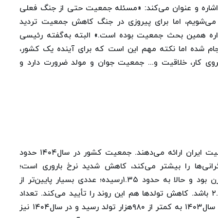
ن اشاره و عنوان می‌کند: «مسئله جمعیت حتی از جنگ فعلی
می‌شویم، اما برای پیروزی در جنگ کاهش جمعیت تردید
اره همین بحث جمعیت بوده است.» البته به‌گفته رئیسی
جام شده اما نکته مهم این است که برای آینده یک کشور،
وی کار، خلاقیت و... جمعیت جوان و مولد ضرورت دارد و
آمارهای رسمی، تصویری نگران‌کننده از وضعیت جمعیت ایران ارائه می‌دهند. جمعیت کشور در سال۱۴۰۴ حدود
ما آنچه نگرانی‌ها را بیشتر می‌کند، کاهش شدید نرخ باروری است؛
شاخصی که در دهه ۶۰ حدود ۶.۵فرزند به ازای هر زن بود و حالا به حدود ۱.۳۵رسیده؛ عددی بسیار پایین‌تر از
«نرخ جایگزینی جمعیت» که باید حداقل بین ۲.۱ تا ۲.۵ باشد. کاهش تولدها هم این روند را تأیید می‌کند. تعداد
موالید از حدود یک‌میلیون نفر در سال‌های گذشته، در سال‌۱۴۰۳ به کمتر از ۹۸۰هزار تولد رسید و در سال‌۱۴۰۴ نیز