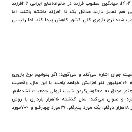
ازدواج تمایل به فرزندآوری دارند و طبق پیمایش سال ۱۴۰۴، میانگین مطلوب فرزند در خانواده‌های ایرانی ۲.۶فرزند
بوده است. بیش از ۷۰ تا ۸۰درصد خانواده‌های ایرانی هم تمایل دارند حداقل یک تا 2فرزند داشته باشند، اما
جب شده نرخ باروری کلی کشور کاهش پیدا کند. اما رئیسی
ت جوان اشاره می‌کند و می‌گوید: اگر بتوانیم نرخ باروری
را به بالای ۲.۵برسانیم، جمعیت کشور تا سال‌۱۴۳۰ به ۱۰۲میلیون نفر افزایش خواهد یافت. با این حال، واقعیت
، هنوز موفق به معکوس‌کردن شیب نزولی جمعیت نشده‌ایم.
او به خدمات خوب در حوزه درمان ناباروری هم اشاره و عنوان می‌کند: سال گذشته ۱۵هزار بارداری با روش
مصنوعی انجام شد و چندقلوزایی هم داشتیم؛ بیش از ۱۸هزار دوقلو، یک مورد پنج‌قلو، ۲۹مورد چهارقلو و ۷۰۹مورد