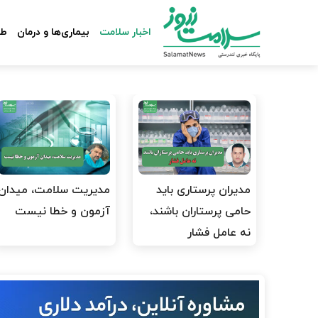
اخبار سلامت
بیماری‌ها و درمان
طب
مدیران پرستاری باید
مدیریت سلامت، میدان
حامی پرستاران باشند،
آزمون و خطا نیست
نه عامل فشار