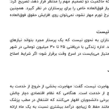
نکه حاکمیت دو تصمیم مهم را مدنظر قرار دهد، تصریح کرد:
ت قانونی استفاده‌ کند و ۲۵هزار امتیاز فوق‌العاده خاص را برای پرستاران در نظر گیرد. همچنین
نرخ تورم مهار نشود، نمی‌توان روی افزایش حقوق فوق‌العاده
 نیست
ستاران به نحوی نیست که یک پرستار مجرد بتواند نیازهای
اولیه خود یعنی خوراک، پوشاک و مسکن را تامین کند. اداره زندگی با دریافتی ۲۵ تا ۳۰ میلیون تومانی در شهر
ن‌پذیر نیست. فوق‌العاده خاص با ۲۵هزار امتیاز می‌بایست در اسرع وقت برقرار شود؛ اگر شرایط اصلاح
مهاجرت نیست، گفت: مهاجرت، بخشی از خروج از خدمت به‌
وج از خدمت است. هنگامی که نظام اقتصادی دچار چالش
 برخی دانشجویان اظهار می‌کنند که اشتغال در مطب پزشک
و انجام اموری مانند تزریق بوتاکس و ژل با شرایطی مانند حفظ ۵ زیباجو، درآمد بیشتری نسبت به یک ماه ارائه