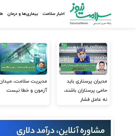
اخبار سلامت
بیماری‌ها و درمان
طب
مدیران پرستاری باید
مدیریت سلامت، میدان
حامی پرستاران باشند،
آزمون و خطا نیست
نه عامل فشار