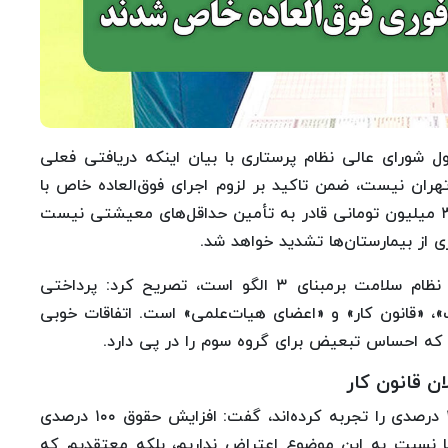
ل شورای عالی نظام پرستاری با بیان اینکه دریافتی فعلی
هران نیست، ضمن تاکید بر لزوم اجرای فوق‌العاده خاص با
لحاظ سقف امتیاز، گفت: یک پرستار با حقوق ۲۵ تا ۳۰ میلیون تومانی قادر به تأمین حداقل‌های معیشتی نیست
 از بیمارستان‌ها تشدید خواهد شد.
یوسف رحیمی با بیان اینکه پرداخت حقوق کارکنان نظام سلامت برمبنای ۳ الگو است، تصریح کرد: پرداختی
، «قانون کار» و «اعضای هیات‌علمی» است. اتفاقات خوبی
که احساس تبعیض برای گروه سوم را در پی دارد.
 قانون کار
او با بیان اینکه اعضای هیات‌علمی افزایش حقوق ۱۰۰ درصدی را تجربه کرده‌اند، گفت: افزایش حقوق ۱۰۰ درصدی
ا نسبت به این موضوع اعتراض نداریم، بلکه معتقدیم که