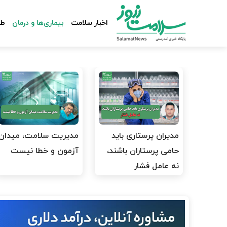
اخبار سلامت
بیماری‌ها و درمان
طب
مدیران پرستاری باید
مدیریت سلامت، میدان
حامی پرستاران باشند،
آزمون و خطا نیست
نه عامل فشار