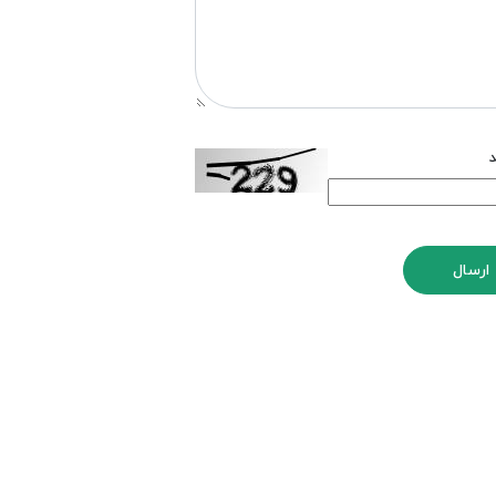
د
ارسال