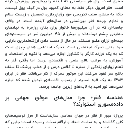
خطری است برای هر سیاستی که آینده را پیش‌خور روزمرگی کرده
است. فقر امروز، دیگر فقط به معنای کمبود پول در کیف پول نیست،
بلکه به معنای سلب تدریجی حق رؤیاپردازی، تحصیل و زیست سالم
و تداوم چرخه فقر بین‌نسلی در سال‌های آینده است. در واقع،
جامعه‌ای که در آن میلیون‌ها خانوار برای بقای روزمره به نهادهای
حمایتی چشم دوخته‌اند و بیش از ۴۵ میلیون نفر در سیستم‌های
بیمه‌ای لرزان عضو هستند، در حال از دست‌ دادن ارزشمندترین دارایی
خود یعنی تحرک اجتماعی است. تحرک اجتماعی همان چیزی است
که به یک فرزند کارگر یا کشاورز اجازه می‌دهد با تکیه بر استعداد و
آموزش، به مراتب بالای علمی و اقتصادی برسد. اما وقتی فقر به
تمام زوایای زندگی از سفره تا کلاس درس و از مطب پزشک تا سقف
بالای سر نفوذ می‌کند، این موتور محرک از کار می‌افتد. فقر در ایران
۱۴۰۳ به یک لایه ضخیم از رسوب اقتصادی تبدیل شده که اجازه
نمی‌دهد نور امید به لایه‌های زیرین جامعه برسد.
هندسه فقر؛ چرا مدل‌های موفق جهانی بر
داده‌محوری استوارند؟
پروژه عبور از فقر در جهان معاصر، سال‌هاست ‌از مرز توصیف‌های
کلی گذشته و به ساحت اعداد و ارقام سخت رسیده است؛ جایی که