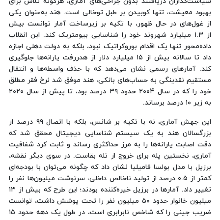
سیاست‌گذاران دریافتند بدون جراحی‌های آماری، هرگونه تلاش برای
بهبود معیشت، تنها کوبیدن بر طبل توخالی است. هند به‌عنوان یکی
از غول‌های در حال ظهور، با تکیه بر زیرساخت آمار توانست بیش
از ۱.۳ میلیارد شهروند خود را شناسایی بیومتریک کند. این انقلاب
داده‌محور تنها یک اقدام بوروکراتیک نبود، بلکه به دولت دهلی اجازه
داد تا سالانه بیش از ۱۵ میلیارد دلار از هدررفت یارانه‌ها جلوگیری
کند. آمارهای رسمی نشان می‌دهد که با حذف واسطه‌ها و انتقال
مستقیم نقدینگی به حساب‌های بانکی، هند موفق شد نرخ فقر مطلق
خود را که در سال ۲۰۰۴ حدود ۳۹ درصد بود، تا پیش از سال ۲۰۲۰
به زیر ۱۰ درصد برساند.
این جهش آماری، نه با تکیه بر شانس، بلکه با اتصال ۹۹ درصد از
بزرگسالان هند به یک سیستم شناسایی دیجیتال محقق شد که
دقت اصابت یارانه‌ها را به مرز حداکثری رساند و ثابت کرد شفافیت
آماری، نخستین پله برای خروج از تله بقاست. در سوی دیگر نقشه،
برزیل با مدل بولسا فامیلیا نشان داد که چگونه می‌توان با بودجه‌ای
کمتر از ۰.۵ درصد از تولید ناخالص داخلی، سرنوشت میلیون‌ها نفر را
تغییر داد. آمارها در برزیل خیره‌کننده بودند؛ این طرح که بیش از ۱۳
میلیون خانوار حدود ۵۰ میلیون نفر را تحت پوشش داشت، توانست
ضریب جینی را که شاخص نابرابری است، در طول یک دهه حدود ۱۵