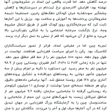
درصد کاهش دهد. اما قدرت واقعی این اعداد در مشروط‌بودن آنها
نهفته بود؛ افزایش ۱۲درصدی نرخ ثبت‌نام در دبیرستان‌ها و کاهش
چشمگیر سوءتغذیه میان کودکان دهک‌های پایین، مستقیما نتیجه
مشروط‌کردن پرداخت‌ها به آموزش و سلامت بود. برزیل با این آمارها
ثابت کرد که سرمایه‌گذاری روی کودک فقیر از طریق انتقال مشروط
وجه، نرخ بازگشت سرمایه اجتماعی را به شکلی باورنکردنی بالا
می‌برد و مانع از آن می‌شود که فقر از نسلی به نسل دیگر ارث برسد.
تجربه چین اما در مقیاس اعداد، فراتر از تصور سیاست‌گذاران
کلاسیک بود. پکن با اجرای سیاست فقرزدایی هدفمند، توانست در
طول چهار دهه، حدود ۸۰۰ میلیون نفر را از خط فقر مطلق عبور دهد.
تنها در بازه زمانی ۲۰۱۲ تا ۲۰۲۰، آمار فقیران روستایی چین از ۹۸.۹
میلیون نفر به صفر رسید. این دستاورد با تکیه بر اعزام بیش از سه
میلیون مأمور دولتی به روستاهای دورافتاده و تشکیل پرونده‌های
آماری برای ۱۲۸ هزار روستا محقق شد. آنها براساس داده‌های دقیق،
برای هر منطقه نسخه‌ای مجزا نوشتند؛ از نوسازی ۱.۱ میلیون کیلومتر
راه روستایی گرفته تا جابه‌جایی سازمان ‌یافته ۹.۶ میلیون نفر از
مناطق غیرقابل‌ زیست به شهرک‌های مدرن. این حجم از جابه‌جایی و
ساخت‌وساز، چین را به آزمایشگاه بزرگ فقرزدایی در جهان تبدیل
کرد که در آن، آمارها حرف اول و آخر را می‌زدند. بنگلادش نیز با مدل