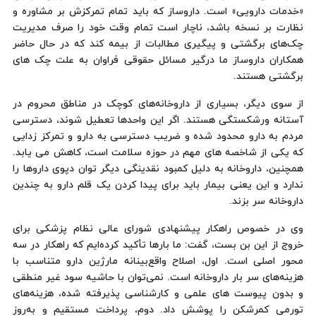
«خدمات دارویی» است. داروساز که باید تمام تمرکزش بر مشاوره و
نظارت بر نسخه باشد، ناچار است تمام وقت خود را صرف مدیریت
چک‌های برگشتی و پیگیری مطالبات از بیمه کند که در حال حاضر
همکاران داروساز ما درگیر مسائل حقوقی فراوان به علت چک های
برگشتی هستند.
از سوی دیگر، بسیاری از داروخانه‌های کوچک در مناطق محروم در
آستانه ورشکستگی هستند. اگر این واحدها تعطیل شوند، دسترسی
مردم به دارو محدود شده و ضریب دسترسی به دارو و تمرکز زدایی
که یکی از شاخصه های مهم در حوزه سلامت است، کاهش می یابد.
همچنین، داروخانه به دلیل کمبود نقدینگی دیگر توان دپوی داروها را
ندارد و این یعنی بیمار باید برای پیدا کردن یک قلم دارو به چندین
داروخانه سر بزند.
وی در خصوص راهکار پیشنهادی شورای عالی نظام پزشکی برای
خروج از این بن بست، گفت: ما بارها تأکید کرده‌ایم که راهکار در سه
محور اصلی است. اول، اصلاح واقع‌بینانه مارژین دارو متناسب با
هزینه‌های سر بار داروخانه است. نمی‌توان با حاشیه سود غیر منطقی
و بدون پیوست های علمی و کارشناسی پذیرفته شده، هزینه‌های
تورمی کمرشکن را پوشش داد. دوم، پرداخت مستقیم و به‌روز