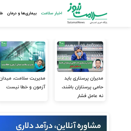
اخبار سلامت
بیماری‌ها و درمان
طب
مدیران پرستاری باید
مدیریت سلامت، میدان
حامی پرستاران باشند،
آزمون و خطا نیست
نه عامل فشار