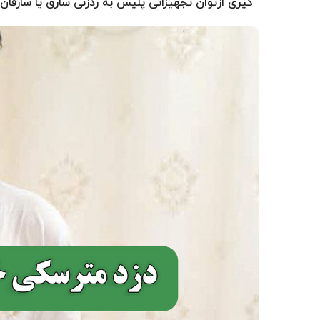
گیری ازتوان تجهیزاتی پلیس به ردزنی سارق یا سارقان ب