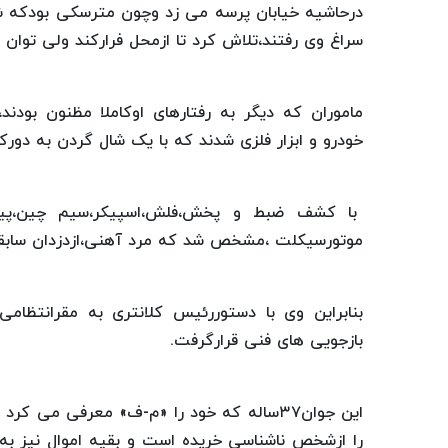
درحاشیه خیابان پرسه می زد وچون مترسکی بودکه شب
سراغ وی رفتند،تلاش کرد تا ازمحل فرارکند ولی توان 
ماموران که دیگر به رفتارهای اوکاملا مظنون بودند
خودرو و ابزار فلزی شدند که با یک شال گردن به دور
با کشف ضبط و پخش،فلش،اسپیکر،سیم چین،پیچ
موتورسیکلت ،مشخص شد که مرد آهنی،ازدزدان سابق
بنابراین وی با دستوررئیس کلانتری به مقرانتظام
بازجویی های فنی قرارگرفت.
این جوان۳۷ساله که خود را «م-ف» معرفی می 
را ازشخص ناشناسی خریده است و بقیه اموال نیز به 