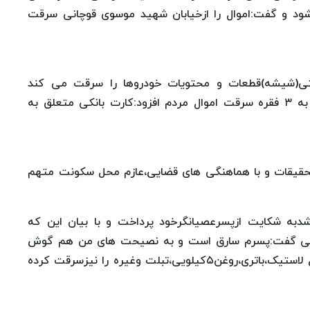
د و گفت:اموال را ازخیابان شهید موسوی قوچانی سرقت
نعتی(شیشه)قطعات و محتویات خودروها را سرقت می کند
وتاکنون دوبار راهی زندان شده است. وی با اعتراف به ۳ فقره سرقت اموال مردم افزود:کارت بانکی متعلق به
حقیقات و با هماهنگی های قضایی،عازم محل سکونت متهم
باشدبه شکایت ازپسرعصیانگرخود پرداخت و با بیان این که
تظامی گفت:پسرم سارق است و به نصیحت های من هم گوش
نمی دهد.اوهفته قبل مقادیرزیادی اموال سرقتی شامل لاستیک،باتری،روغن۵کیلویی،تبلت وغیره را نیزسرقت کرده