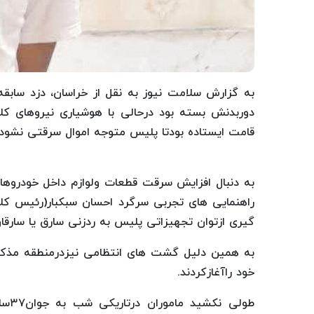
به گزارش سلامت نیوز به نقل از خراسان، دزد سابقه
دوربدنش بسته بود درحالی با هوشیاری نیروهای 
قامت ایستاده بودتا پلیس متوجه اموال سرقتی نشود!
به دنبال افزایش سرقت قطعات ولوازم داخل خودروها د
راهنمایی های تجربی سرگرد احسان سبکبار(رئیس کلا
گیری ازتوان تجهیزاتی پلیس به ردزنی سارق یا سارقان 
به همین دلیل گشت های انتظامی نیزدرمنطقه مذکور
خود راآغازکردند.
طول