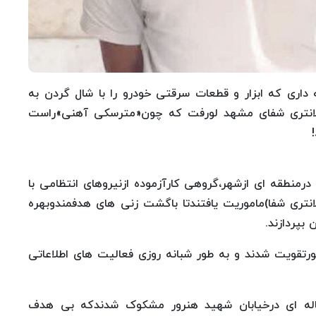
 داری که ابزار و قطعات سرقتی خودرو را با شال گردن به
کلانتری شفای مشهد لورفت که چون«مترسکی آهنی»راست
رمنطقه ای ازشهر،گروهی کارآزموده ازنیروهای انتظامی با
نتری شفا)ماموریت یافتندتا باگشت زنی های هدفمندوبهره
بپردازند.
تقویت شدند و به طور شبانه روزی فعالیت های اطلاعاتی
ی نکشید ماموران درتاریکی شب به جوان۳۷ساله ای درخیابان شهید هنرور مشکوک شدندکه بی هدف