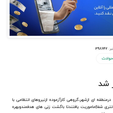
بر:
398642
وادث
 شد
رمنطقه ای ازشهر،گروهی کارآزموده ازنیروهای انتظامی با
نتری شفا)ماموریت یافتندتا باگشت زنی های هدفمندوبهره