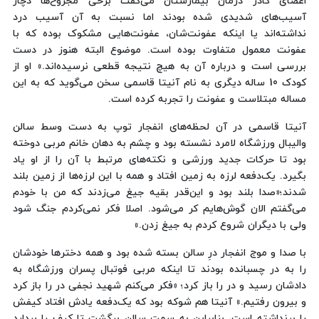
اعضای کادر درمان بیمارستان می‌گفت برخی مجروح‌ها دچار
آسیب‌های شدیدی شده بودند اما نسبت به آن آسیب درد
نداشته‌اند یا اینکه عفونت‌شان، عفونت‌هایی مشکوک بوده که با
عفونت معمول متفاوت بوده است. موضوع البته هنوز در دست
بررسی است و درباره آن به هیچ نتیجه قطعی نرسیده‌اند.» او از
کودک 10 ساله دیگری به نام آنیتا قاسمی سخن می‌گوید که به این
مساله مبتلاست و عفونت را تجربه کرده است.
آنیتا قاسمی در آن لحظه‌های انفجار توپ به دست وسط سالن
والیبال ورزشگاه لامرد نشسته بود و چشم به دهان خانم مربی دوخته
بود تا حرکات جدید ورزشی و نکته‌های مرتبط با آن را از او یاد
بگیرد. یک‌دفعه لرزه به زمین افتاد و همه با این لرزه‌ها از زمین بلند
شدند؛«صدا بلند بود و این‌قدر بقیه جیغ می‌زدند که من با خودم
می‌گفتم الان گوش‌هایم کر می‌شود. اصلا فکر نمی‌کردم جنگ شود
ولی با دیگران شروع کردم به جیغ زدن.»
با صدا و موج انفجار درِ سالن بسته شده بود و همه دخترها خودشان
را به در چسبانده بودند تا اینکه مربی فوتبال پسران ورزشگاه به
دادشان رسید و در را باز کرد؛ «فکر می‌کنم شهید نجفی در را باز کرد
و بیرون رفتیم.» آنیتا هم شوکه بود که یک‌دفعه یادش افتاد کیفش
را برنداشته است، بنابراین به سمت سالن برگشت تا کیف را بردارد