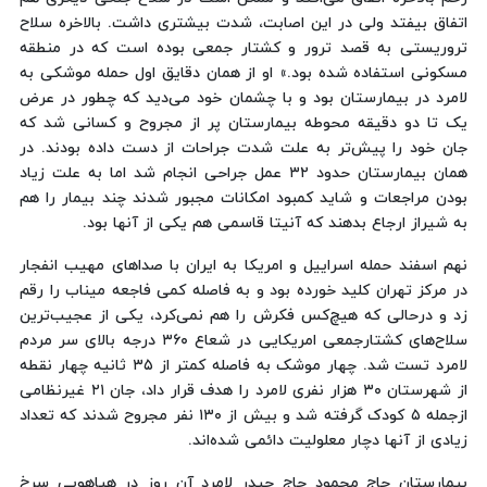
اتفاق بیفتد ولی در این اصابت، شدت بیشتری داشت. بالاخره سلاح
تروریستی به قصد ترور و کشتار جمعی بوده است که در منطقه
مسکونی استفاده شده بود.» او از همان دقایق اول حمله موشکی به
لامرد در بیمارستان بود و با چشمان خود می‌دید که چطور در عرض
یک تا دو دقیقه محوطه بیمارستان پر از مجروح و کسانی شد که
جان خود را پیش‌تر به علت شدت جراحات از دست داده بودند. در
همان بیمارستان حدود ۳۲ عمل جراحی انجام شد اما به علت زیاد
بودن مراجعات و شاید کمبود امکانات مجبور شدند چند بیمار را هم
به شیراز ارجاع بدهند که آنیتا قاسمی هم یکی از آنها بود.
نهم اسفند حمله اسراییل و امریکا به ایران با صداهای مهیب انفجار
در مرکز تهران کلید خورده بود و به فاصله کمی فاجعه میناب را رقم
زد و درحالی که هیچ‌کس فکرش را هم نمی‌کرد، یکی از عجیب‌ترین
سلاح‌های کشتارجمعی امریکایی در شعاع ۳۶۰ درجه بالای سر مردم
لامرد تست شد. چهار موشک به فاصله کمتر از ۳۵ ثانیه چهار نقطه
از شهرستان ۳۰ هزار نفری لامرد را هدف قرار داد، جان ۲۱ غیرنظامی
ازجمله ۵ کودک گرفته شد و بیش از ۱۳۰ نفر مجروح شدند که تعداد
زیادی از آنها دچار معلولیت دائمی شده‌اند.
بیمارستان حاج محمود حاج حیدر لامرد آن روز در هیاهویی سرخ