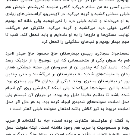
بهبودی است اما من در آن دو ماه حالت هیجانی عجیبی داشتم.
حتی کسی به من سلام می‌کرد گاهی متوجه نمی‌شدم. خودش هم
خیلی سختی کشید و گریه می‌کرد. در ‌آی‌سی‌یو آرامبخش‌های زیادی
به او می‌دادند و شاید خیلی درد را نمی‌فهمید ولی خانه که بودیم
گاهی خیلی درد می‌کشید و گریه می‌کرد. دکترش هم می‌گفت
نهایت مسکن‌ها و داروها را به او داده‌ایم و باید تحمل کند. شب تا
صبح بیدار بودیم و تب‌های سنگینی را تحمل کرد.
محمدجواد سجادی، رییس بیمارستان حاج محمود حاج حیدر لامرد
هم به عنوان یکی از متخصصانی که این موضوع را از نزدیک رصد
کرده تایید کرد که چندین تن از مجروحان این حمله موشکی همان
زمان با عفونت‌های شدید به بیمارستان بر می‌گشتند و حتی چندین
روز در بیمارستان بستری بودند؛ «یکی از بیماران ۳۰ روز بستری بود.
البته با این عفونت‌ها می‌آمدند ولی اینکه آزمایشی روی آن انجام
شده باشد تا بدانیم دقیقا دلیل چه بوده، در جریان آن نیستم ولی
محل اصابت عفونت‌های شدیدی ایجاد کرده بود. به هر حال اگر محل
اصابت مربوط به تیر کلاش باشد احتمال عفونت خیلی کمتر است.»
به گفته او عفونت‌ها متفاوت بوده است؛ «به ما گفته‌اند از سرب
بوده و مسمومیت با سرب هم وجود داشته است. البته عفونت محل
زخم بالاخره اتفاق می‌افتد و ممکن است در سلاح جنگی دیگری هم