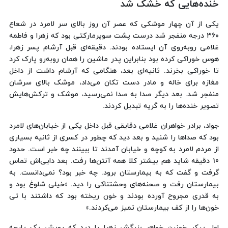
خنده‌هایی که خشک شد
یکی از آن چهار موشکی که عصر آن روز بالای سر لامرد در شعاع
۳۶۰ درجه منفجر شد درست پشت سوپرمارکتی بود که زهرا و فاطمه
غلامی روبه‌روی آن ایستاده بودند. دقیقه‌ای قبل آرشام پسر زهرا،
هوس خوراکی کرده بود بنابراین پدر ماشین‌ را همان روبه‌رو پارک کرد
تا خوراکی بخرند. ثانیه‌ای بعد، هنگامی که آرشام داشت از داخل
مغازه برای خاله و مادر دست تکان می‌داد، موشک بالای سرشان
منفجر شد. بعد دیگر صدا به صدا نمی‌رسید، موشک و ترکش‌هایش
تصویر خنده‌ها را به گریه تبدیل کردند.
جواد، برادر خواهران غلامی دقایقی قبل داخل یکی از خیابان‌های لامرد
بود که صداها را شنید و بعد دید که چطور در کسری از ثانیه بسیاری
از مردم لامرد به کوچه و خیابان آمدند تا ببینند چه خبر است. حدود
10 دقیقه شاید هم بیشتر کلا همه آنتن‌ها رفت. بعد دایی‌اش تماس
گرفت و گفت که به بیمارستان برود. چه خبر بود؟ نمی‌دانست. به
بیمارستان رفت و صحنه‌های وحشتناکی را دید. «خیلی شلوغ بود و
به قدری مجروح آورده بودند و خون ریخته بود که داشتند با تی
خون‌ها را از کف بیمارستان تمیز می‌کردند.»
اول پیکر خونین خواهر بزرگش زهرا را دید که رویش یک پارچه