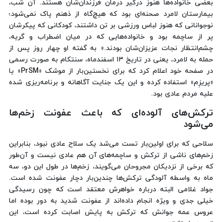
بعضی خانواده‌ها هنوز درگیر درمان فرزندان‌شان هستند. آن شب،
بیمارستان لامرد صحنه‌ای بود که هیچ‌گاه از ذهنم پاک نمی‌شود؛
نوجوانانی که هنوز لباس ورزشی بر تن داشتند، کودکانی که پیکرشان
پر از ساچمه بود و خانواده‌هایی که در میان اضطراب و گریه،
چشم‌انتظار نجات عزیزان‌شان بودند.» به گفته او چهار روز پس از
حمله به لامرد، یعنی در تاریخ ۱۳ اسفندماه، سنتکام به‌ صورت رسمی
در صفحه خود اعلام کرد که برای نخستین‌بار از موشک «PrSM» یا
«پریزِم» استفاده کرده و این یک جنایت آگاهانه و برنامه‌ریزی ‌شده
علیه مردم عادی بود.
ترکش‌های آلوده‌ای که باعث عفونت زخم‌ها
می‌شود
سلاحی که برای اولین‌بار تست می‌شد یک سلاح عادی نبود، بنابراین
زخم‌های ناشی از ترکش و ساچمه‌های آن هم عادی نیست و آن‌طور
که برخی از نزدیکان مجروحان می‌گویند، زخم‌ها در طول این دو، سه
ماه به واسطه آلودگی ترکش‌ها چندین‌بار دچار عفونت شده است.
جواد غلامی البته درباره خواهرش معتقد است که چون رسیدگی
خیلی جدی و ویژه انجام داده‌اند از عفونت شدید به دور بوده اما
عروس عمه‌ جوانش که ترکش به پایش اصابت کرده است، این