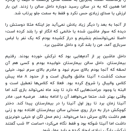
اما همین که به درِ سالن رسید دوباره داخل سالن را زدند. این ‌بار
لرزش یا صدای زیادی حس نکرد و فقط به سمت جلو پرتاب شد.
از آنجا به بعد را دیگر زیاد یادش نمی‌آید جز اینکه مثلا دوستش را
دیده که سوار ماشین شده یا خانمی که انگار او را بلند کرده است؛
«اصلا نمی‌توانستم بنشینم و دراز کشیده بودم که یک نفر با لباس
سربازی آمد، من را بلند کرد و داخل ماشین برد.
داخل ماشین پر از آدم‌هایی بود که ترکش خورده بودند. رفتیم
بیمارستان. داخل سالن بیمارستان خوابیده بودم و کسی هم آن
لحظه که آنجا بودم بالای سرم نبود و مادرم بالای سرم نبود، خیلی
سخت گذشت.» آنیتا عاشق والیبال است و از حدود ۸ ماه پیش
کلاس والیبال را شروع کرده بود. فعلا که کلاس‌ها تعطیل است و
البته با وجود جراحت‌هایی که دارد تا چند ماه نمی‌تواند بازی کند اما
وقتی بهتر شد، حتما می‌خواهد آن را ادامه بدهد. مرضیه میر، مادر
آنیتا زمان برد تا روز اول آنیتا را در بیمارستان پیدا کند. دختر
کوچکش دراز به دراز روی صندلی سالن بیمارستان افتاده بود و زنی
هم داشت بالای سرش دعا می‌خواند. زخم محل لگن او خیلی خونریزی
داشت اما آنیتا شوکه بود و فقط نگاه می‌کرد؛ «ساعت ۱۲ شب گفتند
ترکش پارگی زیادی ایجاد کرده و باید عمل شود.