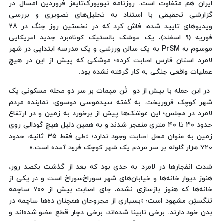
ایران هم متفاوت است. روزنامه نیویورک‌تایمز فروردین امسال در
گزارشی تحقیقی با استناد به تحلیل‌های تصویری و بررسی
ویدیوهای تایید شده، فاش کرد که در نخستین روز جنگ در 28
فوریه (9 اسفند)، یک موشک بالستیک کوتاه‌برد جدید امریکایی
موسوم به PrSM به یک سالن ورزشی و یک مدرسه ابتدایی در شهر
لامرد استان فارس اصابت کرده؛ موشکی که پیش از این در هیچ
عملیات واقعی جنگی به کار گرفته نشده بود.
در این حمله با بیش از دو تُن مهمات بر سر دو محله مسکونی یک
شهر کوچک فروریخت. به گفته سیدموسی موسوی، نماینده مردم
لامرد در مجلس؛ این موشک‌ها پیش از برخورد به زمین و در ارتفاع
حدود ۳۰ تا ۴۰ متری منفجر شدند و به همین دلیل هیچ گودالی روی
زمین به عنوان محل اصابت وجود ندارد؛ «طی فقط ۳۵ ثانیه، حدود
۷۲۰ هزار گلوله بر سر مردم یک شهر کوچک فرود آمده است.»
شدت انفجارها در لامرد به ‌حدی بود که بعد از گذشت یکصد روز،
هنوز دیوار خانه‌ها و خیابان‌های شهر سوراخ‌سوراخ است و در یکی از
خانه‌ها که هنوز بازسازی نشده، جای اصابت بیش از ۷۰۰ ساچمه
تنگستِن مشهود است؛ «بسیاری از مجروحان همچنان ده‌ها ساچمه در
بدن خود دارند. برخی نابینا شده‌اند، برخی دچار قطع عضو شده‌اند و