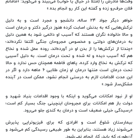
وقت‌ها مادرش را (مثلا در خیال یا خواب) می‌بیند و می‌گوید: «مامانم
فلان حرف‌رو زده و گفته این کار رو انجام بده.»
خواهر دیگر جواد ۲۴ ساله، دانشجو و مجرد است و به دلیل
ترکش‌هایی که به بدنش اصابت کرده هنوز درگیر دکتر و درمان است
و حالا خانواده نگران هستند که آسیب او دائمی شود به همین دلیل
به درمان‌های دولتی و مخصوص مجروحان جنگی اکتفا نکرده‌اند؛
«چندتا از ترکش‌ها را از بدن او در آورده‌اند، روده عمل شده و نخاع
هم که آسیب دیده و له شده و تحت درمان است. به دلیل آسیبی
که ترکش به نخاع وارد کرده، پاهای فاطمه همچنان حس ندارد و حالا
تحت درمان است منتها درمان او زمان طلایی ۶ ماهه دارد و اگر در
این مدت اقدامات لازم به درستی انجام نشود، ممکن است در آینده
مشکل‌ساز شود.»
او از نبود امکانات می‌گوید و اینکه با وجود اقدامات بنیاد شهید و
دولت باز هم امکانات برای مجروحان اینچینی جنگ بسیار کم است؛
«رسیدگی خیلی ضعیف است و درمان به کندی جلو می‌رود.
بیمارستان شلوغ است و افرادی که برای فیزیوتراپی پذیرش
می‌شوند زیاد هستند، بنابراین به ‌طور طبیعی رسیدگی کم می‌شود و
آن‌طوری که باید، کار انجام نمی‌شود.