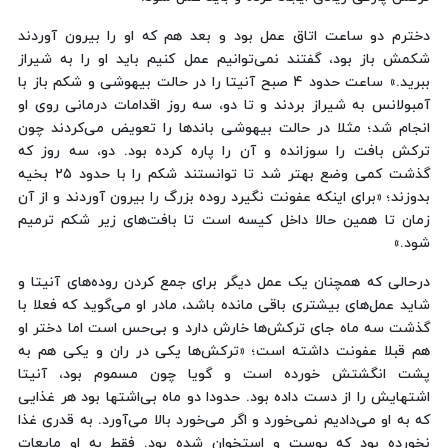
دخترم دو ساعت اتاق عمل بود و بعد هم که او را بیرون آوردند
شکمش باز بود، گفتند نمی‌توانیم عمل کنیم باید او را به شیراز
ببرید.» ساعت حدود ۴ صبح آنیتا را در حالت بیهوشی و شکم باز با
آمبولانس به شیراز بردند و تا دو، سه روز اقدامات درمانی روی او
انجام شد؛ مثلا در حالت بیهوشی باندها را تعویض می‌کردند چون
ترکش بافت را سوزانده و آن را پاره کرده بود. دو، سه روز که
گذشت کمی وضع بهتر شد تا توانستند شکم را با حدود ۲۵ بخیه
بدوزند؛ «برای اینکه عفونت نگیرد روده بزرگ را بیرون آوردند و از آن
زمان تا همین حالا داخل کیسه است تا بافت‌های زیر شکم ترمیم
شود.»
درحالی که همچنان یک عمل دیگر برای جمع کردن روده‌های آنیتا و
شاید عمل‌های بیشتری باقی مانده باشد، مادر او می‌گوید که فعلا با
گذشت سه ماه جای ترکش‌ها خارش دارد و بی‌حس است اما دختر او
هم قبلا عفونت داشته است؛ «ترکش‌ها یکی در ران و یکی هم به
پشت انگشتش خورده است و گویا چون مسموم بود، آنیتا
اشتهایش را از دست داده بود. حدودا دو ماه بی‌اشتها بود هر غذایی
که به او می‌دادیم نمی‌خورد و اگر می‌خورد بالا می‌آورد. به قدری غذا
نخورده بود که پوست و استخوان شده بود. فقط به او مایعات