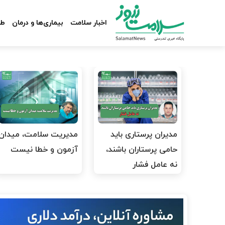
اخبار سلامت
بیماری‌ها و درمان
طب
مدیران پرستاری باید
مدیریت سلامت، میدان
حامی پرستاران باشند،
آزمون و خطا نیست
نه عامل فشار