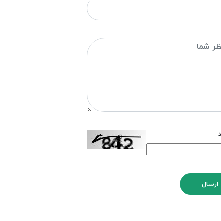
د
ارسال