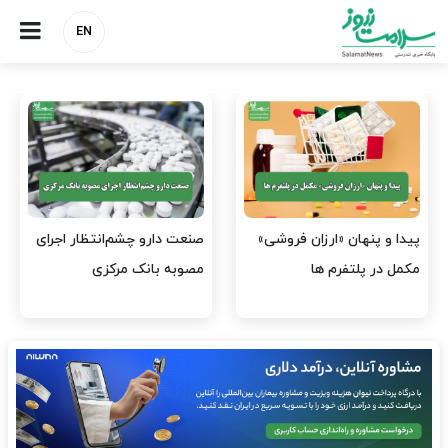
EN
»
صنعت دارو چشم‌انتظار اجرای
هشدار کانون هموفیلی ایران:
مصوبه بانک مرکزی
۴ هزار بیمار ۸ ماه است
داروی کافی…