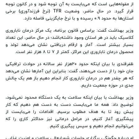
از مقوله‌هایی است که می‌بایست به آن توجه شود و در کانون توجه
قرار گیرد. در حال حاضر، وضعیت TFR (نرخ فرزندآوری) برخی
استان‌ها به حدود ۰.۹ رسیده و با نرخ جایگزینی فاصله دارد.
وزیر بهداشت گفت: براساس قانون برنامه، یک مرکز درمان ناباروری
کلاسیک باید در هر استان وجود داشته‌باشد؛ در حال حاضر، این تعداد
بسیار بیشتر است. آمار و ارقام دریافتی نشان می‌دهد تولد و
محصول درمان ناباروری این مراکز، کمتر از ۷ تا ۸ هزار نفر است.
ظفرقندی با بیان اینکه حدود ۲۰هزار نفر سالانه در حوادث ترافیکی
جان خود را از دست می‌دهند، گفت: بنابراین این آمارها نشان می‌دهد
که هر چقدر هم در درمان ناباروری کار انجام دهیم باز هم یک چالش
جدی در حوزه جمعیت داریم.
وزیر بهداشت با بیان اینکه سلامت به یک دستگاه محدود نمی‌شود،
توضیح داد: همه ما می‌بایست دست به دست هم دهیم که کار
پیش رود تا به هدف مطلوب برسیم. اقدامات را می‌بایست از
پیشگیری آغاز کنیم، در مراحل درمانی نیز حداکثر کاری را که
می‌توانیم انجام دهیم و سپس پیگیری کنیم.
او درباره چگونگی برگزاری جلسات شورایعالی سلامت و امنیت غذایی