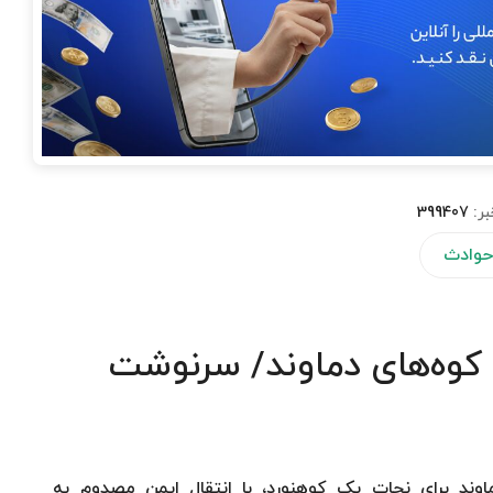
بر:
399407
وادث
 کوه‌های دماوند/ سرنوشت
وند برای نجات یک کوهنورد، با انتقال ایمن مصدوم به