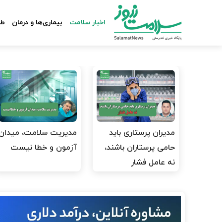
اخبار سلامت
بیماری‌ها و درمان
طب
مدیران پرستاری باید
مدیریت سلامت، میدان
حامی پرستاران باشند،
آزمون و خطا نیست
نه عامل فشار