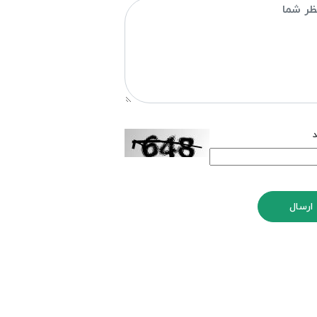
د
ارسال