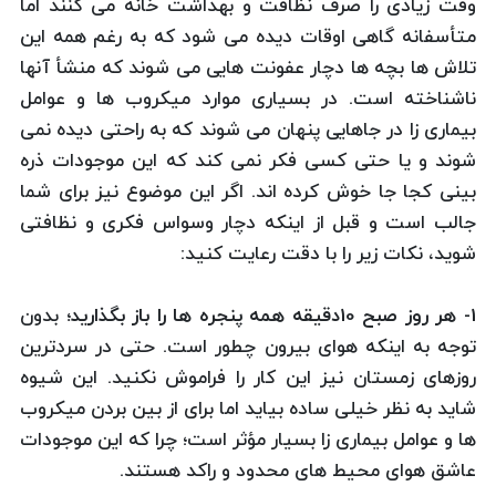
وقت زیادی را صرف نظافت و بهداشت خانه می كنند اما
متأسفانه گاهی اوقات دیده می شود كه به رغم همه این
تلاش ها بچه ها دچار عفونت هایی می شوند كه منشأ آنها
ناشناخته است. در بسیاری موارد میكروب ها و عوامل
بیماری زا در جاهایی پنهان می شوند كه به راحتی دیده نمی
شوند و یا حتی كسی فكر نمی كند كه این موجودات ذره
بینی كجا جا خوش كرده اند. اگر این موضوع نیز برای شما
جالب است و قبل از اینكه دچار وسواس فكری و نظافتی
شوید، نكات زیر را با دقت رعایت كنید:
1- هر روز صبح 10دقیقه همه پنجره ها را باز بگذارید؛
بدون
توجه به اینكه هوای بیرون چطور است. حتی در سردترین
روزهای زمستان نیز این كار را فراموش نكنید. این شیوه
شاید به نظر خیلی ساده بیاید اما برای از بین بردن میكروب
ها و عوامل بیماری زا بسیار مؤثر است؛ چرا كه این موجودات
عاشق هوای محیط های محدود و راكد هستند.