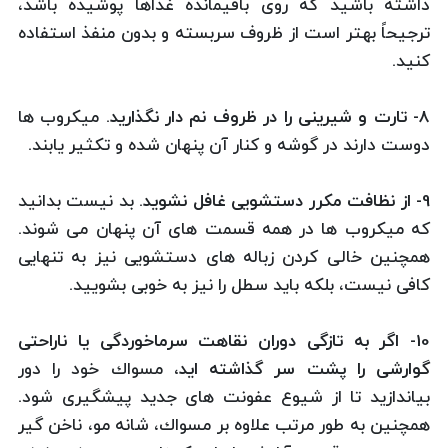
داشته باشید كه روی باقیمانده غذاها پوشیده باشد،
ترجیحاً بهتر است از ظروف سربسته و بدون منفذ استفاده
كنید.
8- تارت و شیرینی را در ظروف نم دار نگذارید
. میكروب ها
دوست دارند در گوشه و كنار آن پنهان شده و تكثیر یابند.
9
- از نظافت مكرر دستشویی غافل نشوید
. بد نیست بدانید
كه میكروب ها در همه قسمت های آن پنهان می شوند.
همچنین خالی كردن زباله های دستشویی نیز به تنهایی
كافی نیست، بلكه باید سطل را نیز به خوبی بشویید.
10- اگر به تازگی دوران نقاهت سرماخوردگی یا ناراحتی
گوارشی را پشت سر گذاشته اید،
مسواك خود را دور
بیاندازید تا از شیوع عفونت های جدید پیشگیری شود.
همچنین به طور مرتب علاوه بر مسواك، شانه مو، ناخن گیر