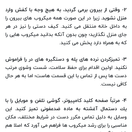
2- وقتی از بیرون برمی گردید، به هیچ وجه با كفش وارد
منزل نشوید.
زیرا در این صورت همه میكروب های بیرون را
به داخل خانه منتقل می كنید. كیف دستی را نیز در هر
جای منزل نگذارید؛ چون بدون آنكه بدانید میكروب هایی را
كه به همراه دارد پخش می كنید.
3- تمیزكردن نرده های پله و دستگیره های در را فراموش
نكنید
. اولین اقدام برای حفظ سلامت، شست وشوی مرتب
دست ها پس از تماس با این قسمت هاست؛ اما به هر حال
كافی نیست.
4- مرتباً صفحه كلید كامپیوتر، گوشی تلفن و موبایل را با
یك دستمال آغشته به ماده ضدعفونی تمیز كنید.
این
وسایل به دلیل تماس مكرر دست در شرایط مختلف، مكان
مناسبی را برای رشد میكروب ها فراهم می آورد كه اصلا هم