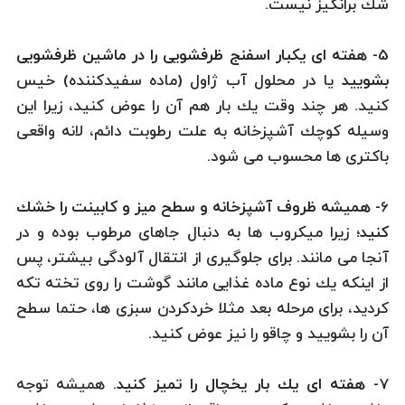
شك برانگیز نیست.
5
- هفته ای یكبار اسفنج ظرفشویی را در ماشین ظرفشویی
بشویید
یا در محلول آب ژاول (ماده سفیدكننده) خیس
كنید. هر چند وقت یك بار هم آن را عوض كنید، زیرا این
وسیله كوچك آشپزخانه به علت رطوبت دائم، لانه واقعی
باكتری ها محسوب می شود.
6
- همیشه ظروف آشپزخانه و سطح میز و كابینت را خشك
كنید؛
زیرا میكروب ها به دنبال جاهای مرطوب بوده و در
آنجا می مانند. برای جلوگیری از انتقال آلودگی بیشتر، پس
از اینكه یك نوع ماده غذایی مانند گوشت را روی تخته تكه
كردید، برای مرحله بعد مثلا خردكردن سبزی ها، حتما سطح
آن را بشویید و چاقو را نیز عوض كنید.
7
- هفته ای یك بار یخچال را تمیز كنید
. همیشه توجه